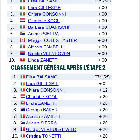
1.
Elisa BALSAMO
03:57:49
2.
Lara GILLESPIE
+ 00
3.
Chiara CONSONNI
+ 00
4.
Charlotte KOOL
+ 00
5.
Barbara GUARISCHI
+ 00
6.
Arlenis SIERRA
+ 00
7.
Maggie COLES-LYSTER
+ 00
8.
Alessia ZAMBELLI
+ 00
9.
Nienke VEENHOVEN
+ 00
10.
Linda ZANETTI
+ 00
CLASSEMENT GÉNÉRAL APRÈS L'ÉTAPE 2
1.
Elisa BALSAMO
07:15:51
2.
Lara GILLESPIE
+ 08
3.
Chiara CONSONNI
+ 12
4.
Charlotte KOOL
+ 20
5.
Linda ZANETTI
+ 20
6.
Georgia BAKER
+ 20
7.
Alessia ZAMBELLI
+ 20
8.
Arlenis SIERRA
+ 20
9.
Gladys VERHULST-WILD
+ 20
10.
Cristina TONETTI
+ 20