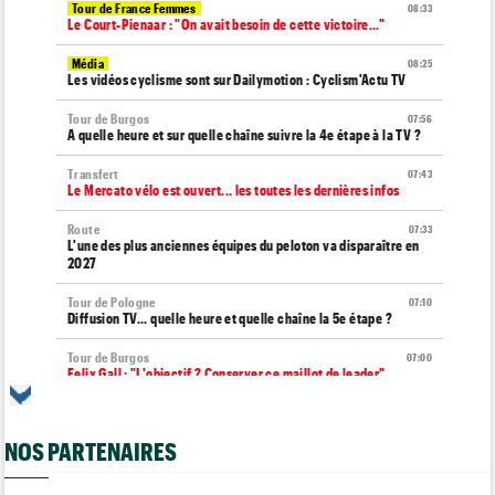
Tour de France Femmes
08:33
Le Court-Pienaar : "On avait besoin de cette victoire..."
Média
08:25
Les vidéos cyclisme sont sur Dailymotion : Cyclism'Actu TV
Tour de Burgos
07:56
A quelle heure et sur quelle chaîne suivre la 4e étape à la TV ?
Transfert
07:43
Le Mercato vélo est ouvert... les toutes les dernières infos
Route
07:33
L'une des plus anciennes équipes du peloton va disparaître en
2027
Tour de Pologne
07:10
Diffusion TV... quelle heure et quelle chaîne la 5e étape ?
Tour de Burgos
07:00
Felix Gall : "L'objectif ? Conserver ce maillot de leader"
Média
06/08
Nos vidéos de cyclisme sont sur Youtube : Cyclism'Actu TV
NOS PARTENAIRES
Transfert
06/08
Joe Blackmore devrait rejoindre une grosse formation