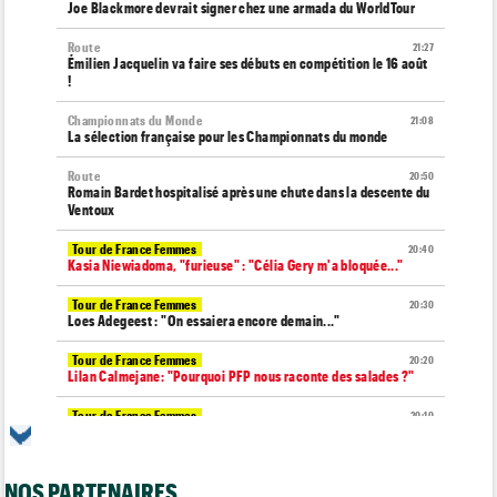
Joe Blackmore devrait signer chez une armada du WorldTour
Route
21:27
Émilien Jacquelin va faire ses débuts en compétition le 16 août
!
Championnats du Monde
21:08
La sélection française pour les Championnats du monde
Route
20:50
Romain Bardet hospitalisé après une chute dans la descente du
Ventoux
Tour de France Femmes
20:40
Kasia Niewiadoma, "furieuse" : "Célia Gery m'a bloquée..."
Tour de France Femmes
20:30
Loes Adegeest : "On essaiera encore demain..."
Tour de France Femmes
20:20
Lilan Calmejane: "Pourquoi PFP nous raconte des salades ?"
Tour de France Femmes
20:10
Puck Pieterse : "Je ne sais pas à quoi m'attendre demain"
Tour de France Femmes
19:51
NOS PARTENAIRES
Niedermaier : "J’ai dit à Kasia que ce n’est pas fini"