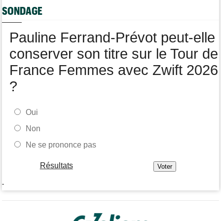
Tour de Pologne
07/08
SONDAGE
Jan Christen : "J'ai dû me retenir pour ne pas attaquer trop tôt"
Tour de France Femmes
07/08
Pauline Ferrand-Prévot peut-elle
Kasia Niewiadoma fait coup double sur la 7e étape
conserver son titre sur le Tour de
France Femmes avec Zwift 2026
?
Oui
Non
Ne se prononce pas
Résultats
-