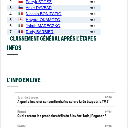
2.
Patryk STOSZ
m.t.
3.
Anze RAVBAR
m.t.
4.
Niccolo BONIFAZIO
m.t.
5.
Hayato OKAMOTO
m.t.
6.
Jakub MARECZKO
m.t.
7.
Rudy BARBIER
m.t.
CLASSEMENT GÉNÉRAL APRÈS L'ÉTAPE 5
INFOS
L'INFO EN LIVE
Tour de Burgos
07:00
A quelle heure et sur quelle chaîne suivre la 5e étape à la TV ?
Route
07/08
Quels seront les prochains défis du Slovène Tadej Pogacar ?
Route
07/08