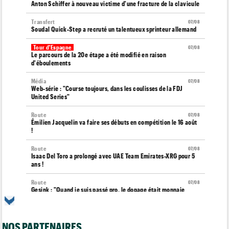
Anton Schiffer à nouveau victime d'une fracture de la clavicule
Transfert
07/08
Soudal Quick-Step a recruté un talentueux sprinteur allemand
Tour d'Espagne
07/08
Le parcours de la 20e étape a été modifié en raison
d'éboulements
Média
07/08
Web-série : "Course toujours, dans les coulisses de la FDJ
United Series"
Route
07/08
Émilien Jacquelin va faire ses débuts en compétition le 16 août
!
Route
07/08
Isaac Del Toro a prolongé avec UAE Team Emirates-XRG pour 5
ans !
Route
07/08
Gesink : "Quand je suis passé pro, le dopage était monnaie
courante"
Transfert
07/08
Le Mercato vélo est ouvert... toutes les dernières infos et
NOS PARTENAIRES