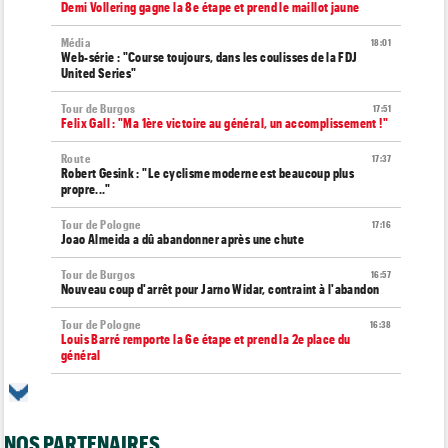
Demi Vollering gagne la 8e étape et prend le maillot jaune
Média
18:01
Web-série : "Course toujours, dans les coulisses de la FDJ
United Series"
Tour de Burgos
17:51
Felix Gall : "Ma 1ère victoire au général, un accomplissement !"
Route
17:37
Robert Gesink : "Le cyclisme moderne est beaucoup plus
propre..."
Tour de Pologne
17:16
Joao Almeida a dû abandonner après une chute
Tour de Burgos
16:57
Nouveau coup d'arrêt pour Jarno Widar, contraint à l'abandon
Tour de Pologne
16:38
Louis Barré remporte la 6e étape et prend la 2e place du
général
Média
16:36
Les vidéos cyclisme sont sur Dailymotion : Cyclism'Actu TV
NOS PARTENAIRES
Tour de Burgos
16:33