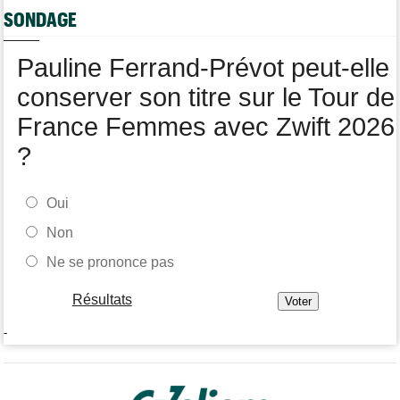
SONDAGE
Tour de France Femmes
13:09
Antonia Niedermaier : "Kasia ? J’ai toujours cru en elle"
Pauline Ferrand-Prévot peut-elle
conserver son titre sur le Tour de
France Femmes avec Zwift 2026
?
Oui
Non
Ne se prononce pas
Résultats
-