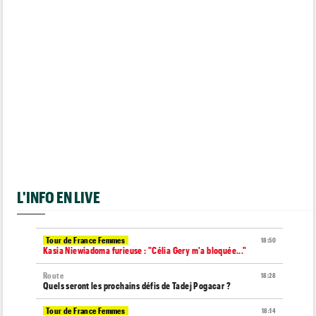
L'INFO EN LIVE
Tour de France Femmes
18:50
Kasia Niewiadoma furieuse : "Célia Gery m'a bloquée..."
Route
18:28
Quels seront les prochains défis de Tadej Pogacar ?
Tour de France Femmes
18:14