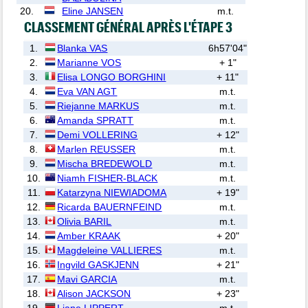
20.
Eline JANSEN
m.t.
CLASSEMENT GÉNÉRAL APRÈS L'ÉTAPE 3
1.
Blanka VAS
6h57'04"
2.
Marianne VOS
+ 1"
3.
Elisa LONGO BORGHINI
+ 11"
4.
Eva VAN AGT
m.t.
5.
Riejanne MARKUS
m.t.
6.
Amanda SPRATT
m.t.
7.
Demi VOLLERING
+ 12"
8.
Marlen REUSSER
m.t.
9.
Mischa BREDEWOLD
m.t.
10.
Niamh FISHER-BLACK
m.t.
11.
Katarzyna NIEWIADOMA
+ 19"
12.
Ricarda BAUERNFEIND
m.t.
13.
Olivia BARIL
m.t.
14.
Amber KRAAK
+ 20"
15.
Magdeleine VALLIERES
m.t.
16.
Ingvild GASKJENN
+ 21"
17.
Mavi GARCIA
m.t.
18.
Alison JACKSON
+ 23"