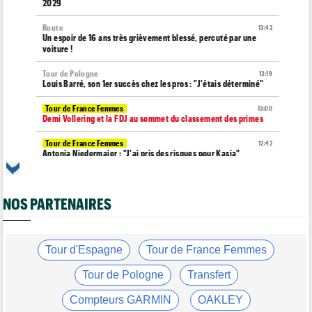
2029
Route
13:42
Un espoir de 16 ans très grièvement blessé, percuté par une
voiture !
Tour de Pologne
13:19
Louis Barré, son 1er succès chez les pros : "J'étais déterminé"
Tour de France Femmes
13:00
Demi Vollering et la FDJ au sommet du classement des primes
Tour de France Femmes
12:42
Antonia Niedermaier : "J'ai pris des risques pour Kasia"
Média
12:25
Toutes vos vidéos du cyclisme sur Dailymotion Cyclism'Actu TV
NOS PARTENAIRES
Tour d'Espagne
12:12
Le dernier Grand Tour... La Vuelta 2026, l’une des plus dures ?
Matériel
Tour d'Espagne
Tour de France Femmes
11:50
Insta360 était à Paris avec 250 cyclistes pour son Think Bold,
Ride Bold
Tour de Pologne
Transfert
Média
11:45
Compteurs GARMIN
OAKLEY
Toutes vos vidéos du cyclisme sur Youtube Cyclism'Actu TV