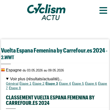
≡
Vuelta Espana Femenina by Carrefour.es 2024
-
2.WWT
Espagne
du 03.05.2026 au 09.05.2026
Voir plus (résultats/actualité)...
Général
Étape 1
Étape 2
Étape 3
Étape 4
Étape 5
Étape 6
Étape
7
Étape 8
CLASSEMENT VUELTA ESPANA FEMENINA BY
CARREFOUR.ES 2024