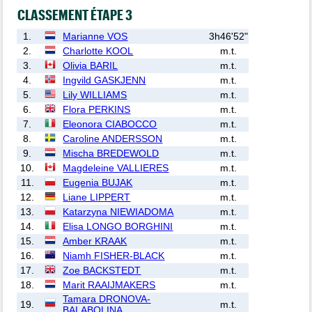
CLASSEMENT ÉTAPE 3
1.
Marianne VOS
3h46'52"
2.
Charlotte KOOL
m.t.
3.
Olivia BARIL
m.t.
4.
Ingvild GASKJENN
m.t.
5.
Lily WILLIAMS
m.t.
6.
Flora PERKINS
m.t.
7.
Eleonora CIABOCCO
m.t.
8.
Caroline ANDERSSON
m.t.
9.
Mischa BREDEWOLD
m.t.
10.
Magdeleine VALLIERES
m.t.
11.
Eugenia BUJAK
m.t.
12.
Liane LIPPERT
m.t.
13.
Katarzyna NIEWIADOMA
m.t.
14.
Elisa LONGO BORGHINI
m.t.
15.
Amber KRAAK
m.t.
16.
Niamh FISHER-BLACK
m.t.
17.
Zoe BACKSTEDT
m.t.
18.
Marit RAAIJMAKERS
m.t.
Tamara DRONOVA-
19.
m.t.
BALABOLINA