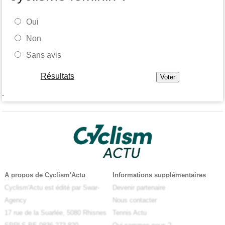
Oui
Non
Sans avis
Résultats
-
A propos de Cyclism'Actu
Informations supplémentaires
Cyclism'Actu est édité par Swar-
Devenir partenaire
Agency
Nous contacter
17 rue de la Suarlée, 5080 Rhisnes
Tennis Actu