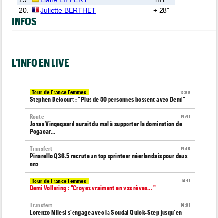
19.
Liane LIPPERT
m.t.
20.
Juliette BERTHET
+ 28"
INFOS
L'INFO EN LIVE
Tour de France Femmes
15:00
Stephen Delcourt : "Plus de 50 personnes bossent avec Demi"
Route
14:41
Jonas Vingegaard aurait du mal à supporter la domination de
Pogacar...
Transfert
14:18
Pinarello Q36.5 recrute un top sprinteur néerlandais pour deux
ans
Tour de France Femmes
14:11
Demi Vollering : "Croyez vraiment en vos rêves... "
Transfert
14:01
Lorenzo Milesi s'engage avec la Soudal Quick-Step jusqu'en