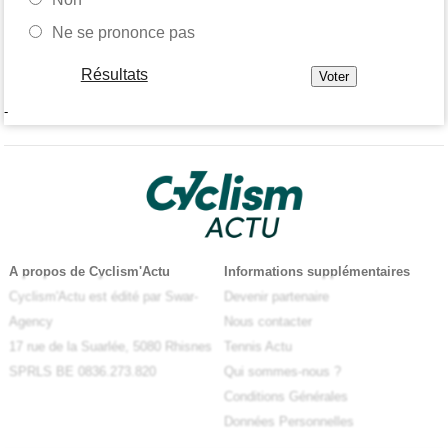
Ne se prononce pas
Résultats
-
A propos de Cyclism'Actu
Informations supplémentaires
Cyclism'Actu est édité par Swar-
Devenir partenaire
Agency
Nous contacter
17 rue de la Suarlée, 5080 Rhisnes
Tennis Actu
SPRLS BE 0836.273.820
Qui sommes-nous ?
Conditions Générales
Données Personnelles