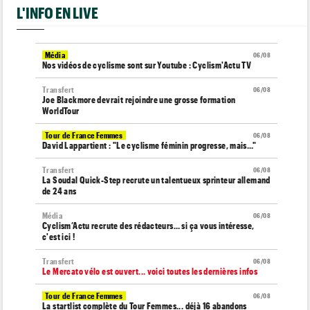
L'INFO EN LIVE
Média
06/08
Nos vidéos de cyclisme sont sur Youtube : Cyclism'Actu TV
Transfert
06/08
Joe Blackmore devrait rejoindre une grosse formation
WorldTour
Tour de France Femmes
06/08
David Lappartient : "Le cyclisme féminin progresse, mais…"
Transfert
06/08
La Soudal Quick-Step recrute un talentueux sprinteur allemand
de 24 ans
Média
06/08
Cyclism’Actu recrute des rédacteurs… si ça vous intéresse,
c'est ici !
Transfert
06/08
Le Mercato vélo est ouvert... voici toutes les dernières infos
Tour de France Femmes
06/08
La startlist complète du Tour Femmes... déjà 16 abandons