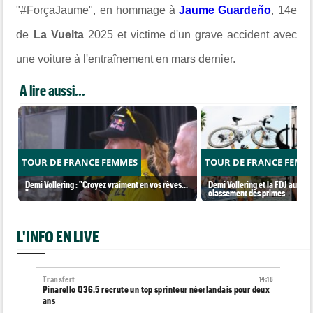
"#ForçaJaume", en hommage à
Jaume
Guardeño
, 14e
de
La Vuelta
2025 et victime d'un grave accident avec
une voiture à l'entraînement en mars dernier.
A lire aussi...
TOUR DE FRANCE FEMMES
TOUR DE FRANCE FEMM
Demi Vollering : "Croyez vraiment en vos rêves...
Demi Vollering et la FDJ au so
"
classement des primes
L'INFO EN LIVE
Transfert
14:18
Pinarello Q36.5 recrute un top sprinteur néerlandais pour deux
ans