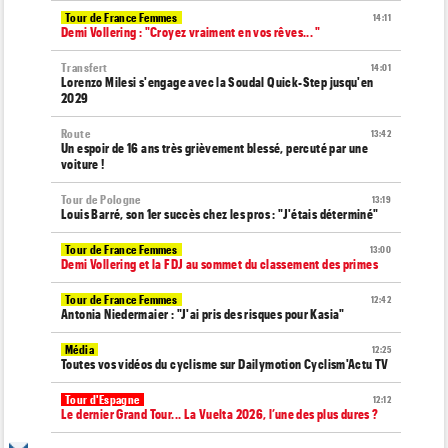
Tour de France Femmes
14:11
Demi Vollering : "Croyez vraiment en vos rêves... "
Transfert
14:01
Lorenzo Milesi s'engage avec la Soudal Quick-Step jusqu'en
2029
Route
13:42
Un espoir de 16 ans très grièvement blessé, percuté par une
voiture !
Tour de Pologne
13:19
Louis Barré, son 1er succès chez les pros : "J'étais déterminé"
Tour de France Femmes
13:00
Demi Vollering et la FDJ au sommet du classement des primes
Tour de France Femmes
12:42
Antonia Niedermaier : "J'ai pris des risques pour Kasia"
Média
12:25
Toutes vos vidéos du cyclisme sur Dailymotion Cyclism'Actu TV
Tour d'Espagne
12:12
Le dernier Grand Tour... La Vuelta 2026, l’une des plus dures ?