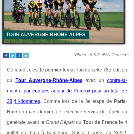
TOUR AUVERGNE-RHÔNE-ALPES
Photo : A.S.O./Billy Ceusters
Ce mardi, c'est le premier temps fort de cette 78e édition
du
Tour Auvergne-Rhône-Alpes
avec un
contre-la-
montre par équipes autour de
Perreux
pour un total de
28,4 kilomètres
. Comme lors de la 3e étape de
Paris-
Nice
en mars dernier, cet exercice servira de répétition
générale avant le
Grand Départ
du
Tour de France
le 4
juillet prochain à
Barcelone
. Sur la
Course au Soleil
,