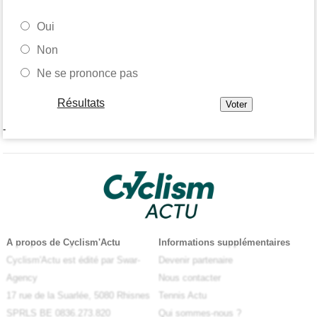
Oui
Non
Ne se prononce pas
Résultats
-
A propos de Cyclism'Actu
Informations supplémentaires
Cyclism'Actu est édité par Swar-
Devenir partenaire
Agency
Nous contacter
17 rue de la Suarlée, 5080 Rhisnes
Tennis Actu
SPRLS BE 0836.273.820
Qui sommes-nous ?