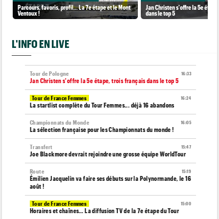
Parcours, favoris, profil… La 7e étape et le Mont
Jan Christen s'offre la 5e étape,
Ventoux !
dans le top 5
L'INFO EN LIVE
Tour de Pologne
16:33
Jan Christen s'offre la 5e étape, trois français dans le top 5
Tour de France Femmes
16:24
La startlist complète du Tour Femmes... déjà 16 abandons
Championnats du Monde
16:05
La sélection française pour les Championnats du monde !
Transfert
15:47
Joe Blackmore devrait rejoindre une grosse équipe WorldTour
Route
15:19
Émilien Jacquelin va faire ses débuts sur la Polynormande, le 16
août !
Tour de France Femmes
15:00
Horaires et chaînes… La diffusion TV de la 7e étape du Tour