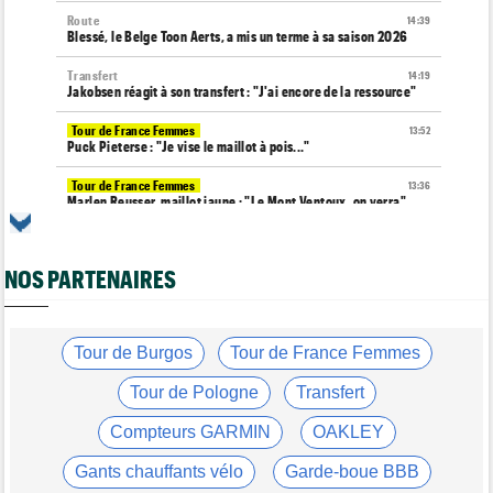
Route
14:39
Blessé, le Belge Toon Aerts, a mis un terme à sa saison 2026
Transfert
14:19
Jakobsen réagit à son transfert : "J'ai encore de la ressource"
Tour de France Femmes
13:52
Puck Pieterse : "Je vise le maillot à pois..."
Tour de France Femmes
13:36
Marlen Reusser, maillot jaune : "Le Mont Ventoux, on verra"
Agenda
13:13
Le Tour Femmes, Pologne, Burgos… le programme de la fin de
NOS PARTENAIRES
semaine
Média
12:54
Cyclism’Actu recrute des rédacteurs… si cela vous intéresse,
c'est ici !
Tour de Burgos
Tour de France Femmes
Route
12:34
Tour de Pologne
Transfert
Quels seront les prochains défis du champion du monde Tadej
Pogacar ?
Compteurs GARMIN
OAKLEY
Tour de France Femmes
12:12
Gants chauffants vélo
Garde-boue BBB
Parcours, favoris, profil… La 7e étape et le Mont Ventoux !