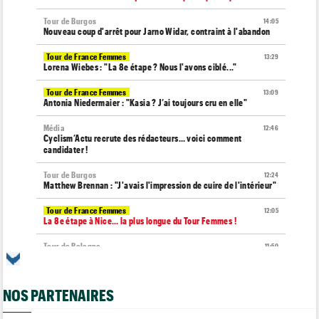
Tour de Burgos
14:05
Nouveau coup d'arrêt pour Jarno Widar, contraint à l'abandon
Tour de France Femmes
13:29
Lorena Wiebes : "La 8e étape ? Nous l'avons ciblé..."
Tour de France Femmes
13:09
Antonia Niedermaier : "Kasia ? J’ai toujours cru en elle"
Média
12:46
Cyclism’Actu recrute des rédacteurs… voici comment
candidater !
Tour de Burgos
12:24
Matthew Brennan : "J'avais l'impression de cuire de l'intérieur"
Tour de France Femmes
12:05
La 8e étape à Nice… la plus longue du Tour Femmes !
Tour de Pologne
11:50
Jan Christen : "J'aurais aussi pu gagner au sprint..."
Transfert
11:28
NOS PARTENAIRES
Lotto-Intermarché va faire passer pro trois jeunes de sa
formation