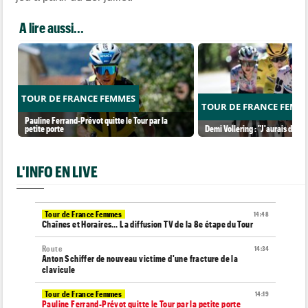
A lire aussi...
TOUR DE FRANCE FEMMES
TOUR DE FRANCE FEMM
Pauline Ferrand-Prévot quitte le Tour par la
petite porte
Demi Vollering : "J'aurais dû ess
L'INFO EN LIVE
Tour de France Femmes
14:48
Chaînes et Horaires… La diffusion TV de la 8e étape du Tour
Route
14:34
Anton Schiffer de nouveau victime d'une fracture de la
clavicule
Tour de France Femmes
14:19
Pauline Ferrand-Prévot quitte le Tour par la petite porte