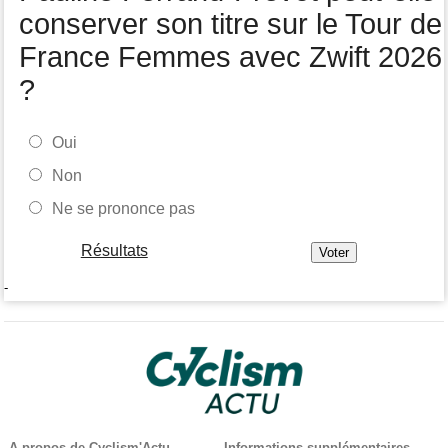
Felix Gall : "L'objectif ? Conserver ce maillot de leader"
conserver son titre sur le Tour de
France Femmes avec Zwift 2026
?
Oui
Non
Ne se prononce pas
Résultats
-
A propos de Cyclism'Actu
Informations supplémentaires