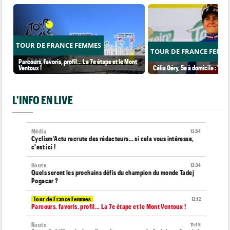
TOUR DE FRANCE FEMMES
TOUR DE FRANCE FEMM
Parcours, favoris, profil… La 7e étape et le Mont
Ventoux !
Célia Géry, 5e à domicile : "J'ai
L'INFO EN LIVE
Média
12:54
Cyclism’Actu recrute des rédacteurs… si cela vous intéresse,
c'est ici !
Route
12:34
Quels seront les prochains défis du champion du monde Tadej
Pogacar ?
Tour de France Femmes
12:12
Parcours, favoris, profil… La 7e étape et le Mont Ventoux !
Route
11:49