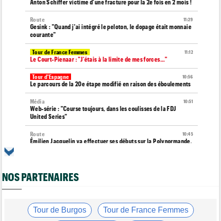
Anton Schiffer victime d'une fracture pour la 2e fois en 2 mois !
Route
11:29
Gesink : "Quand j'ai intégré le peloton, le dopage était monnaie
courante"
Tour de France Femmes
11:12
Le Court-Pienaar : "J’étais à la limite de mes forces..."
Tour d'Espagne
10:56
Le parcours de la 20e étape modifié en raison des éboulements
Média
10:51
Web-série : "Course toujours, dans les coulisses de la FDJ
United Series"
Route
10:45
Émilien Jacquelin va effectuer ses débuts sur la Polynormande,
le 16 août !
Transfert
10:27
Soudal Quick-Step a recruté un talentueux sprinteur allemand
NOS PARTENAIRES
de 24 ans
Tour de France Femmes
10:06
Célia Géry, 5e à domicile : "J'ai tout donné..."
Tour de Burgos
Tour de France Femmes