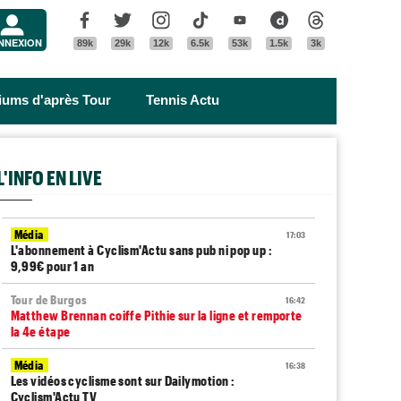
Menu
Facebook
Twitter
Instagram
Tik Tok
Youtube
Dailymotion
Threads
NNEXION
89k
29k
12k
6.5k
53k
1.5k
3k
riums d'après Tour
Tennis Actu
L'INFO EN LIVE
Média
17:03
L'abonnement à Cyclism'Actu sans pub ni pop up :
9,99€ pour 1 an
Tour de Burgos
16:42
Matthew Brennan coiffe Pithie sur la ligne et remporte
la 4e étape
Média
16:38
Les vidéos cyclisme sont sur Dailymotion :
Cyclism'Actu TV