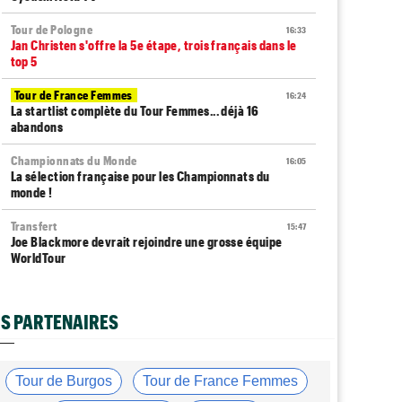
Tour de Pologne
16:33
Jan Christen s'offre la 5e étape, trois français dans le
top 5
Tour de France Femmes
16:24
La startlist complète du Tour Femmes... déjà 16
abandons
Championnats du Monde
16:05
La sélection française pour les Championnats du
monde !
Transfert
15:47
Joe Blackmore devrait rejoindre une grosse équipe
WorldTour
Route
15:19
Émilien Jacquelin va faire ses débuts sur la
S PARTENAIRES
Polynormande, le 16 août !
Tour de France Femmes
15:00
Horaires et chaînes… La diffusion TV de la 7e étape du
Tour de Burgos
Tour de France Femmes
Tour