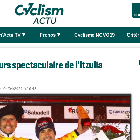
CO
►
►
m'Actu TV
Pronos
Cyclisme NOVO19
Crité
rs spectaculaire de l'Itzulia
 le 04/04/2026 à 16:43.