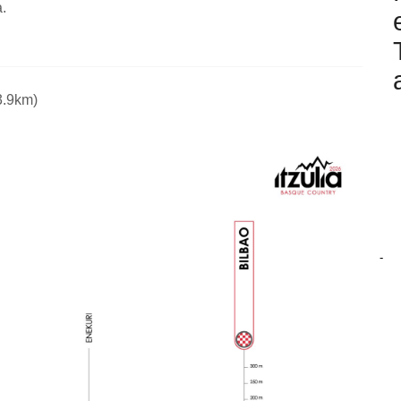
.
3.9km)
-