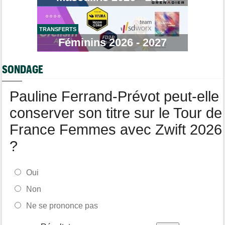
Voici la sélection française pour les Championnats du monde
Transfert
08:40
Joe Blackmore devrait rejoindre une armada du WorldTour
TRANSFERTS
Féminins 2026 - 2027
Route
08:35
Romain Bardet hospitalisé après une chute dans la descente du
Mont Ventoux
SONDAGE
Route
08:00
Toon Aerts, blessé, a mis un terme à sa saison 2026
Pauline Ferrand-Prévot peut-elle
conserver son titre sur le Tour de
France Femmes avec Zwift 2026
?
Oui
Non
Ne se prononce pas