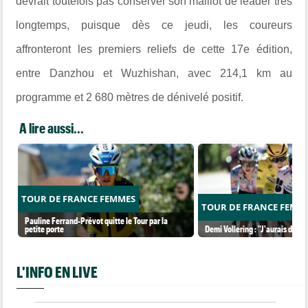
devrait toutefois pas conserver son maillot de leader très
longtemps, puisque dès ce jeudi, les coureurs
affronteront les premiers reliefs de cette 17e édition,
entre Danzhou et Wuzhishan, avec 214,1 km au
programme et 2 680 mètres de dénivelé positif.
A lire aussi...
TOUR DE FRANCE FEMMES
TOUR DE FRANCE FEMM
Pauline Ferrand-Prévot quitte le Tour par la
petite porte
Demi Vollering : "J'aurais dû ess
L'INFO EN LIVE