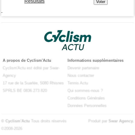
Résultats
-
A propos de Cyclism'Actu
Informations supplémentaires
Cyclism'Actu est édité par Swar-
Devenir partenaire
Agency
Nous contacter
17 rue de la Suarlée, 5080 Rhisnes
Tennis Actu
SPRLS BE 0836.273.820
Qui sommes-nous ?
Conditions Générales
Données Personnelles
© Cyclism'Actu
Tous droits réservés
Produit par
Swar Agency
.
©2008-2026