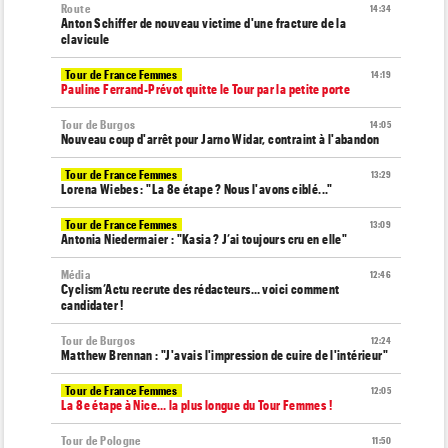
Route
14:34
Anton Schiffer de nouveau victime d'une fracture de la
clavicule
Tour de France Femmes
14:19
Pauline Ferrand-Prévot quitte le Tour par la petite porte
Tour de Burgos
14:05
Nouveau coup d'arrêt pour Jarno Widar, contraint à l'abandon
Tour de France Femmes
13:29
Lorena Wiebes : "La 8e étape ? Nous l'avons ciblé..."
Tour de France Femmes
13:09
Antonia Niedermaier : "Kasia ? J’ai toujours cru en elle"
Média
12:46
Cyclism’Actu recrute des rédacteurs… voici comment
candidater !
Tour de Burgos
12:24
Matthew Brennan : "J'avais l'impression de cuire de l'intérieur"
Tour de France Femmes
12:05
La 8e étape à Nice… la plus longue du Tour Femmes !
Tour de Pologne
11:50