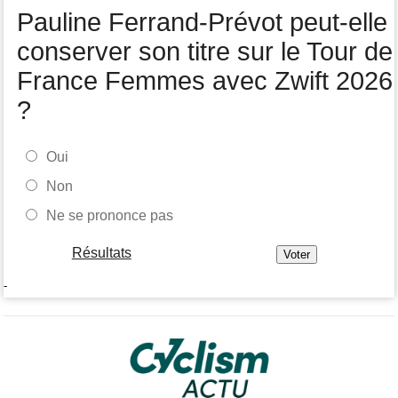
Tour de Pologne
07/08
Pauline Ferrand-Prévot peut-elle
Joao Almeida a abandonné après une nouvelle chute
conserver son titre sur le Tour de
France Femmes avec Zwift 2026
?
Oui
Non
Ne se prononce pas
Résultats
-