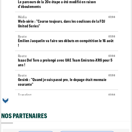
Le parcours de la 20e étape a été modifié en raison
d'éboulements
Média
07/08
Web-série : "Course toujours, dans les coulisses de la FDJ
United Series"
Route
07/08
Émilien Jacquelin va faire ses débuts en compétition le 16 août
!
Route
07/08
Isaac Del Toro a prolongé avec UAE Team Emirates-XRG pour 5
ans !
Route
07/08
Gesink : "Quand je suis passé pro, le dopage était monnaie
courante"
Transfert
07/08
Le Mercato vélo est ouvert... toutes les dernières infos et
rumeurs
NOS PARTENAIRES
Transfert
07/08
Lotto-Intermarché fait passer pro trois jeunes de sa formation
Tour de France Femmes
07/08