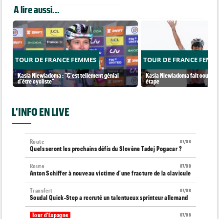
A lire aussi...
TOUR DE FRANCE FEMMES
TOUR DE FRANCE FEMM
Kasia Niewiadoma : "C'est tellement génial
Kasia Niewiadoma fait coup dou
d'être cycliste"
étape
L'INFO EN LIVE
Route
07/08
Quels seront les prochains défis du Slovène Tadej Pogacar ?
Route
07/08
Anton Schiffer à nouveau victime d'une fracture de la clavicule
Transfert
07/08
Soudal Quick-Step a recruté un talentueux sprinteur allemand
Tour d'Espagne
07/08