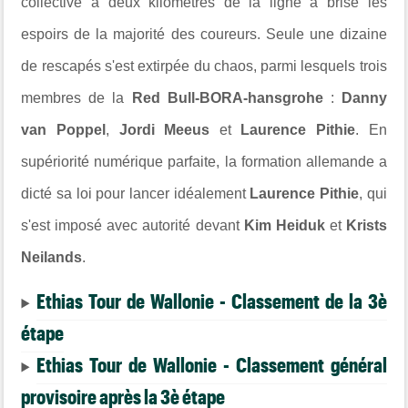
collective à deux kilomètres de la ligne a brisé les
espoirs de la majorité des coureurs. Seule une dizaine
de rescapés s'est extirpée du chaos, parmi lesquels trois
membres de la
Red Bull-BORA-hansgrohe
:
Danny
van Poppel
,
Jordi Meeus
et
Laurence Pithie
. En
supériorité numérique parfaite, la formation allemande a
dicté sa loi pour lancer idéalement
Laurence Pithie
, qui
s'est imposé avec autorité devant
Kim Heiduk
et
Krists
Neilands
.
Ethias Tour de Wallonie - Classement de la 3è
étape
Ethias Tour de Wallonie - Classement général
provisoire après la 3è étape