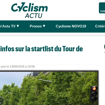
CO
►
►
m'Actu TV
Pronos
Cyclisme NOVO19
Crité
nfos sur la startlist du Tour de
 jour le 23/06/2026 à 19:08.