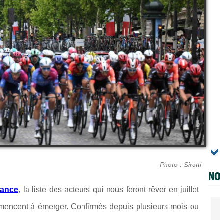
Photo : Sirotti
NO
rance
, la liste des acteurs qui nous feront rêver en juillet
mencent à émerger. Confirmés depuis plusieurs mois ou