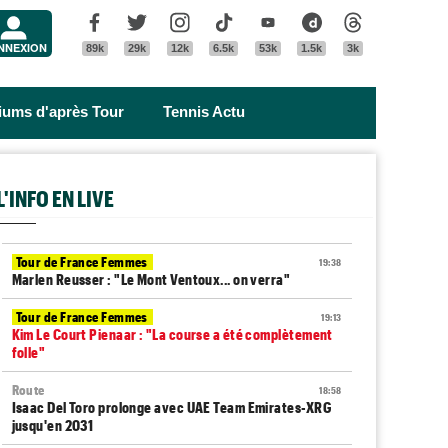
Menu
Facebook
Twitter
Instagram
Tik Tok
Youtube
Dailymotion
Threads
NNEXION
89k
29k
12k
6.5k
53k
1.5k
3k
riums d'après Tour
Tennis Actu
L'INFO EN LIVE
Tour de France Femmes
19:38
Marlen Reusser : "Le Mont Ventoux... on verra"
Tour de France Femmes
19:13
Kim Le Court Pienaar : "La course a été complètement
folle"
Route
18:58
Isaac Del Toro prolonge avec UAE Team Emirates-XRG
jusqu'en 2031