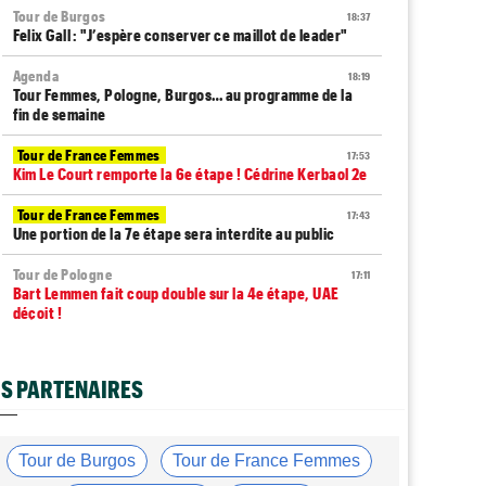
Tour de Burgos
18:37
Felix Gall : "J’espère conserver ce maillot de leader"
Agenda
18:19
Tour Femmes, Pologne, Burgos… au programme de la
fin de semaine
Tour de France Femmes
17:53
Kim Le Court remporte la 6e étape ! Cédrine Kerbaol 2e
Tour de France Femmes
17:43
Une portion de la 7e étape sera interdite au public
Tour de Pologne
17:11
Bart Lemmen fait coup double sur la 4e étape, UAE
déçoit !
Média
16:47
Votre abonnement à Cyclism'Actu sans pub ni pop up :
S PARTENAIRES
9,99€ pour 1 an
Tour de Burgos
16:38
Felix Gall remporte la 3e étape et prend les commandes
Tour de Burgos
Tour de France Femmes
du général