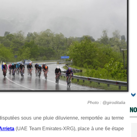
Photo : @giroditalia
NO
isputées sous une pluie diluvienne, remportée au terme
Arrieta
(
UAE Team Emirates-XRG
), place à une 6e étape