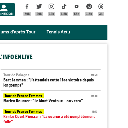
Menu
Facebook
Twitter
Instagram
Tik Tok
Youtube
Dailymotion
Threads
NNEXION
89k
29k
12k
6.5k
53k
1.5k
3k
riums d'après Tour
Tennis Actu
L'INFO EN LIVE
Tour de Pologne
19:59
Bart Lemmen : "J'attendais cette 1ère victoire depuis
longtemps"
Tour de France Femmes
19:38
Marlen Reusser : "Le Mont Ventoux... on verra"
Tour de France Femmes
19:13
Kim Le Court Pienaar : "La course a été complètement
folle"