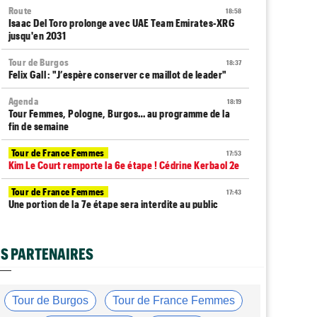
Route
18:58
Isaac Del Toro prolonge avec UAE Team Emirates-XRG
jusqu'en 2031
Tour de Burgos
18:37
Felix Gall : "J’espère conserver ce maillot de leader"
Agenda
18:19
Tour Femmes, Pologne, Burgos… au programme de la
fin de semaine
Tour de France Femmes
17:53
Kim Le Court remporte la 6e étape ! Cédrine Kerbaol 2e
Tour de France Femmes
17:43
Une portion de la 7e étape sera interdite au public
Tour de Pologne
17:11
Bart Lemmen fait coup double sur la 4e étape, UAE
S PARTENAIRES
déçoit !
Média
16:47
Votre abonnement à Cyclism'Actu sans pub ni pop up :
Tour de Burgos
Tour de France Femmes
9,99€ pour 1 an