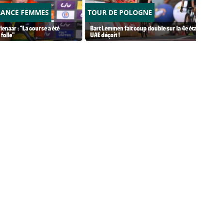
RANCE FEMMES
TOUR DE POLOGNE
ienaar : "La course a été
Bart Lemmen fait coup double sur la 4e étape,
folle"
UAE déçoit !