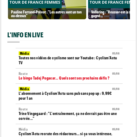
TOUR DE FRANCE FEMMES
TOUR DE FRANCE FEMM
Pauline Ferrand-Prévot : "Les autres sont un ton
Vollering : "Reusser est la seul
au-dessus"
gagné..."
L'INFO EN LIVE
Média
05/08
Toutes nos vidéos de cyclisme sont sur Youtube : Cyclism'Actu
TV
Route
05/08
Le bingo Tadej Pogacar... Quels sont ses prochains défis ?
Média
05/08
L'abonnement à Cyclism'Actu sans pub sans pop up : 9,99€
pour 1 an
Route
05/08
Trine Vingegaard : "L'entraînement, ça ne devrait pas être une
corvée..."
Média
05/08
Cyclism’Actu recrute des rédacteurs… si ça vous intéresse,