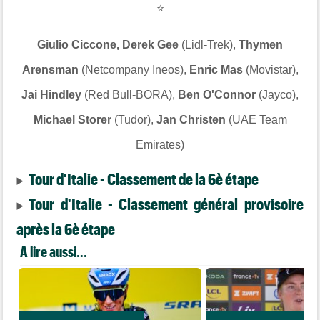
⭐
Giulio Ciccone, Derek Gee
(Lidl-Trek),
Thymen
Arensman
(Netcompany Ineos),
Enric Mas
(Movistar),
Jai Hindley
(Red Bull-BORA),
Ben O'Connor
(Jayco),
Michael Storer
(Tudor),
Jan Christen
(UAE Team
Emirates)
Tour d'Italie - Classement de la 6è étape
Tour d'Italie - Classement général provisoire
après la 6è étape
A lire aussi...