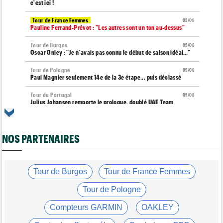
c'est ici !
Tour de France Femmes
05/08
Pauline Ferrand-Prévot : "Les autres sont un ton au-dessus"
Tour de Burgos
05/08
Oscar Onley : "Je n'avais pas connu le début de saison idéal…"
Tour de Pologne
05/08
Paul Magnier seulement 14e de la 3e étape... puis déclassé
Tour du Portugal
05/08
Julius Johansen remporte le prologue, doublé UAE Team
Emirates
Tour de France Femmes
05/08
Marlen Reusser : "C'était différent du Mont Ventoux..."
NOS PARTENAIRES
Transfert
05/08
Joe Blackmore pourrait rejoindre une grosse formation
WorldTour
Tour de Burgos
Tour de France Femmes
Tour de France Femmes
05/08
Tour de Pologne
Vollering : "Reusser est la seule qui n'a jamais gagné..."
Compteurs GARMIN
OAKLEY
Tour de France
05/08
Geraint Thomas : "On est passé à côté du Tour..."