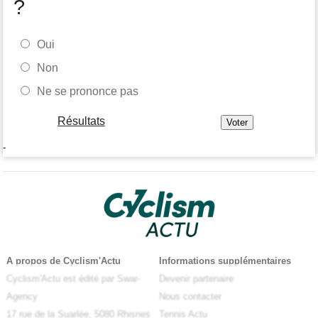
?
Oui
Non
Ne se prononce pas
Résultats
-
A propos de Cyclism'Actu
Informations supplémentaires
Cyclism'Actu est édité par Swar-
Devenir partenaire
Agency
Nous contacter
17 rue de la Suarlée, 5080 Rhisnes
Tennis Actu