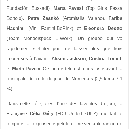
Fundación Euskadi
),
Marta Pavesi
(
Top Girls Fassa
Bortolo
),
Petra Zsankó
(
Aromitalia Vaiano
),
Fariba
Hashimi
(
Vini Fantini-BePink
) et
Eleonora Deotto
(
Team Mendelspeck E-Work
). Un groupe qui va
rapidement s’effriter pour ne laisser plus que trois
coureuses à l’avant :
Alison Jackson
,
Cristina Tonetti
et
Marta Pavesi
. Ce trio de tête est repris juste avant la
principale difficulté du jour : le
Montenars
(2,5 km à 7,1
%).
Dans cette côte, c’est l’une des favorites du jour, la
Française
Célia Géry
(
FDJ United-SUEZ
), qui fait le
tempo et fait exploser le peloton. Une véritable rampe de