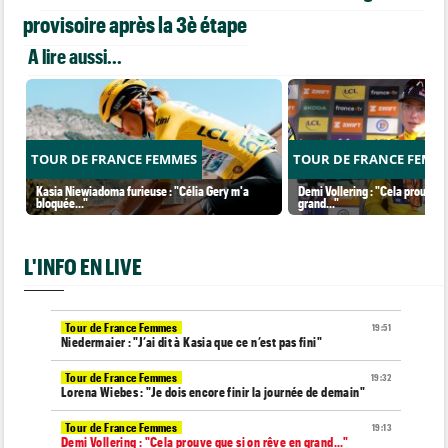
provisoire après la 3è étape
A lire aussi...
TOUR DE FRANCE FEMMES
TOUR DE FRANCE FEMM
Kasia Niewiadoma furieuse : "Célia Gery m'a
Demi Vollering : "Cela prouve q
bloquée..."
grand..."
L'INFO EN LIVE
Tour de France Femmes
19:51
Niedermaier : "J’ai dit à Kasia que ce n’est pas fini"
Tour de France Femmes
19:32
Lorena Wiebes : "Je dois encore finir la journée de demain"
Tour de France Femmes
19:13
Demi Vollering : "Cela prouve que si on rêve en grand..."