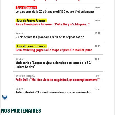
Tour d'Espagne
19:04
Le parcours de la 20e étape modifié à cause d'éboulements
Tour de France Femmes
18:50
Kasia Niewiadoma furieuse : "Célia Gery m'a bloquée..."
Route
18:28
Quels seront les prochains défis de Tadej Pogacar ?
Tour de France Femmes
18:14
Demi Vollering gagne la 8e étape et prend le maillot jaune
Média
18:01
Web-série : "Course toujours, dans les coulisses de la FDJ
United Series"
Tour de Burgos
17:51
Felix Gall : "Ma 1ère victoire au général, un accomplissement !"
Route
17:37
Robert Gesink : "Le cyclisme moderne est beaucoup plus
propre..."
Tour de Pologne
17:16
NOS PARTENAIRES
Joao Almeida a dû abandonner après une chute