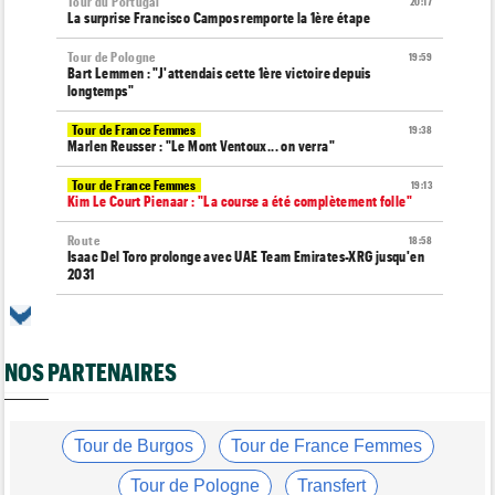
Tour du Portugal
20:17
La surprise Francisco Campos remporte la 1ère étape
Tour de Pologne
19:59
Bart Lemmen : "J'attendais cette 1ère victoire depuis
longtemps"
Tour de France Femmes
19:38
Marlen Reusser : "Le Mont Ventoux... on verra"
Tour de France Femmes
19:13
Kim Le Court Pienaar : "La course a été complètement folle"
Route
18:58
Isaac Del Toro prolonge avec UAE Team Emirates-XRG jusqu'en
2031
Tour de Burgos
18:37
Felix Gall : "J’espère conserver ce maillot de leader"
NOS PARTENAIRES
Agenda
18:19
Tour Femmes, Pologne, Burgos… au programme de la fin de
semaine
Tour de France Femmes
Tour de Burgos
Tour de France Femmes
17:53
Kim Le Court remporte la 6e étape ! Cédrine Kerbaol 2e
Tour de Pologne
Transfert