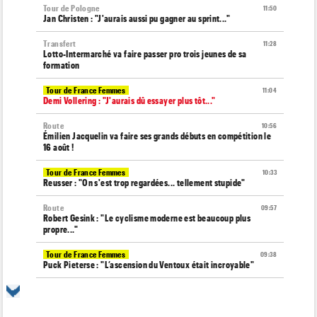
Tour de Pologne
11:50
Jan Christen : "J'aurais aussi pu gagner au sprint..."
Transfert
11:28
Lotto-Intermarché va faire passer pro trois jeunes de sa
formation
Tour de France Femmes
11:04
Demi Vollering : "J'aurais dû essayer plus tôt..."
Route
10:56
Émilien Jacquelin va faire ses grands débuts en compétition le
16 août !
Tour de France Femmes
10:33
Reusser : "On s'est trop regardées... tellement stupide"
Route
09:57
Robert Gesink : "Le cyclisme moderne est beaucoup plus
propre..."
Tour de France Femmes
09:38
Puck Pieterse : "L’ascension du Ventoux était incroyable"
Tour de France Femmes
09:19
Kasia Niewiadoma : "Je ressens juste une immense gratitude"