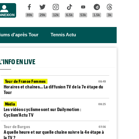
Menu
Facebook
Twitter
Instagram
Tik Tok
Youtube
Dailymotion
Threads
NNEXION
89k
29k
12k
6.5k
53k
1.5k
3k
riums d'après Tour
Tennis Actu
L'INFO EN LIVE
Tour de France Femmes
08:49
Horaires et chaînes… La diffusion TV de la 7e étape du
Tour
Média
08:25
Les vidéos cyclisme sont sur Dailymotion :
Cyclism'Actu TV
Tour de Burgos
07:56
A quelle heure et sur quelle chaîne suivre la 4e étape à
la TV ?