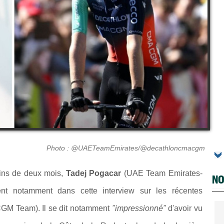
Photo : @UAETeamEmirates/@decathloncmacgm
ins de deux mois,
Tadej Pogacar
(UAE Team Emirates-
NO
ient notamment dans cette interview sur les récentes
M Team). Il se dit notamment
"impressionné"
d'avoir vu