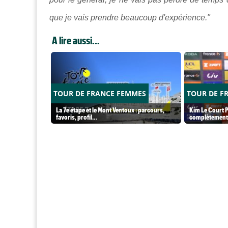
que je vais prendre beaucoup d'expérience."
A lire aussi...
TOUR DE FRANCE FEMMES
TOUR DE F
La 7e étape et le Mont Ventoux : parcours,
Kim Le Court P
favoris, profil…
complètement 