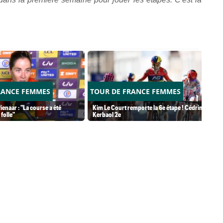
RANCE FEMMES
TOUR DE FRANCE FEMMES
ienaar : "La course a été
Kim Le Court remporte la 6e étape ! Cédrine
folle"
Kerbaol 2e