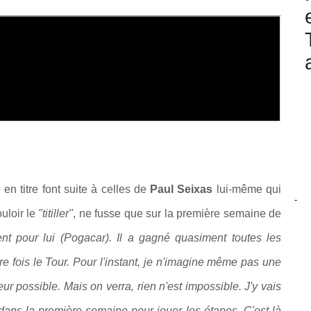
 titre font suite à celles de
Paul Seixas
lui-même qui
-
ouloir le
"titiller"
, ne fusse que sur la première semaine de
lent pour lui (Pogacar). Il a gagné quasiment toutes les
e fois le Tour. Pour l'instant, je n'imagine même pas une
eur possible. Mais on verra, rien n'est impossible.
J'y vais
dans la première semaine pour jouer les étapes. C'est là