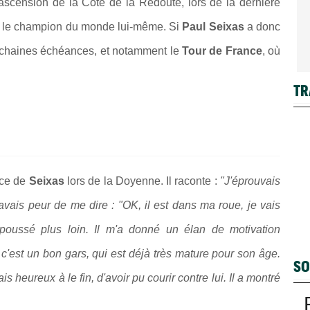
'ascension de la Côte de la Redoute, lors de la dernière
r le champion du monde lui-même. Si
Paul Seixas
a donc
prochaines échéances, et notamment le
Tour de France
, où
TR
nce de
Seixas
lors de la Doyenne. Il raconte :
"J'éprouvais
vais peur de me dire : "OK, il est dans ma roue, je vais
a poussé plus loin. Il m'a donné un élan de motivation
c'est un bon gars, qui est déjà très mature pour son âge.
SO
ais heureux à le fin, d'avoir pu courir contre lui. Il a montré