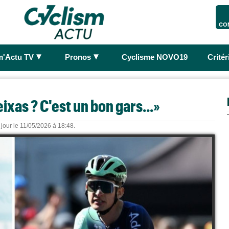
CO
►
►
m'Actu TV
Pronos
Cyclisme NOVO19
Crité
ixas ? C'est un bon gars...»
 jour le 11/05/2026 à 18:48.