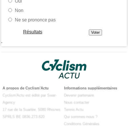
Oui
Non
Ne se prononce pas
Résultats
-
A propos de Cyclism'Actu
Informations supplémentaires
Cyclism'Actu est édité par Swar-
Devenir partenaire
Agency
Nous contacter
17 rue de la Suarlée, 5080 Rhisnes
Tennis Actu
SPRLS BE 0836.273.820
Qui sommes-nous ?
Conditions Générales