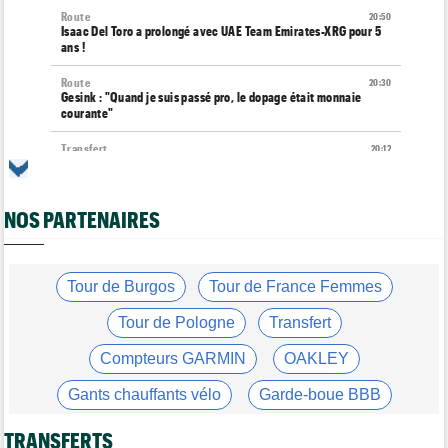
Route
20:50
Isaac Del Toro a prolongé avec UAE Team Emirates-XRG pour 5
ans !
Route
20:30
Gesink : "Quand je suis passé pro, le dopage était monnaie
courante"
Transfert
20:12
Le Mercato vélo est ouvert... toutes les dernières infos et
rumeurs
NOS PARTENAIRES
Transfert
20:04
Lotto-Intermarché fait passer pro trois jeunes de sa formation
Tour de France Femmes
19:51
Kasia Niewiadoma : "C'est tellement génial d'être cycliste"
Tour de Burgos
Tour de France Femmes
Tour de Burgos
19:33
Tour de Pologne
Transfert
Matthew Brennan : "Je me suis retrouvé un peu trop loin…"
Compteurs GARMIN
OAKLEY
Tour de Burgos
19:30
Matthew Brennan a remporté la 4e étape devant Pithie
Gants chauffants vélo
Garde-boue BBB
Tour de France Femmes
19:15
Lorena Wiebes : "Demain nous viserons encore la victoire"
Casque ABUS
Jeu de Vélo
TRANSFERTS