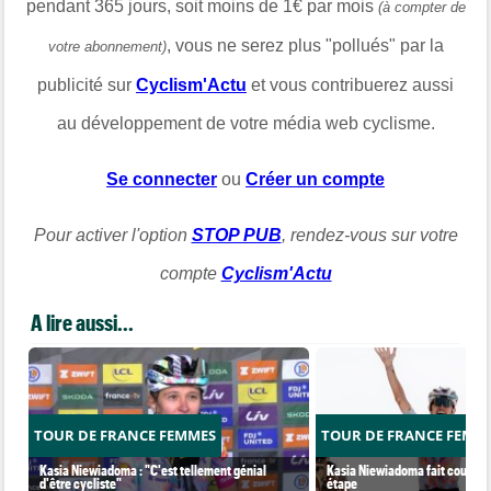
pendant 365 jours, soit moins de 1€ par mois
(à compter de
, vous ne serez plus "pollués" par la
votre abonnement)
publicité sur
Cyclism'Actu
et vous contribuerez aussi
au développement de votre média web cyclisme.
Se connecter
ou
Créer un compte
Pour activer l'option
STOP PUB
, rendez-vous sur votre
compte
Cyclism'Actu
A lire aussi...
TOUR DE FRANCE FEMMES
TOUR DE FRANCE FEMM
Kasia Niewiadoma : "C'est tellement génial
Kasia Niewiadoma fait coup dou
d'être cycliste"
étape