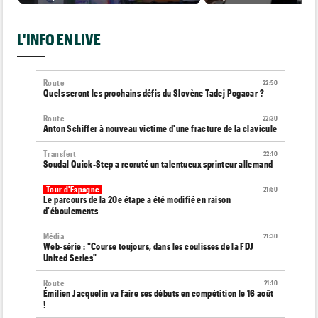
L'INFO EN LIVE
Route
22:50
Quels seront les prochains défis du Slovène Tadej Pogacar ?
Route
22:30
Anton Schiffer à nouveau victime d'une fracture de la clavicule
Transfert
22:10
Soudal Quick-Step a recruté un talentueux sprinteur allemand
Tour d'Espagne
21:50
Le parcours de la 20e étape a été modifié en raison
d'éboulements
Média
21:30
Web-série : "Course toujours, dans les coulisses de la FDJ
United Series"
Route
21:10
Émilien Jacquelin va faire ses débuts en compétition le 16 août
!