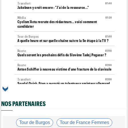
Transfert
07:40
Jakobsen y croit encore : "J'ai de la ressource..."
Média
07:20
Cyclism’Actu recrute des rédacteurs… voici comment
candidater
Tour de Burgos
07:00
A quelle heure et sur quelle chaîne suivre la 5e étape à la TV ?
Route
07/08
Quels seront les prochains défis du Slovène Tadej Pogacar ?
Route
07/08
Anton Schiffer à nouveau victime d'une fracture de la clavicule
Transfert
07/08
Soudal Quick-Step a recruté un talentueux sprinteur allemand
Tour d'Espagne
07/08
Le parcours de la 20e étape a été modifié en raison
NOS PARTENAIRES
d'éboulements
Média
07/08
Web-série : "Course toujours, dans les coulisses de la FDJ
United Series"
Tour de Burgos
Tour de France Femmes