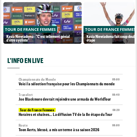
TOUR DE FRANCE FEMMES
TOUR DE FRANCE FEMMES
Kasia Niewiadoma : "C'est tellement génial
Kasia Niewiadoma fait coup double
d'être cycliste"
étape
L'INFO EN LIVE
Championnats du Monde
09:00
Voici la sélection française pour les Championnats du monde
Transfert
08:40
Joe Blackmore devrait rejoindre une armada du WorldTour
Tour de France Femmes
08:20
Horaires et chaînes… La diffusion TV de la 8e étape du Tour
Route
08:00
Toon Aerts, blessé, a mis un terme à sa saison 2026