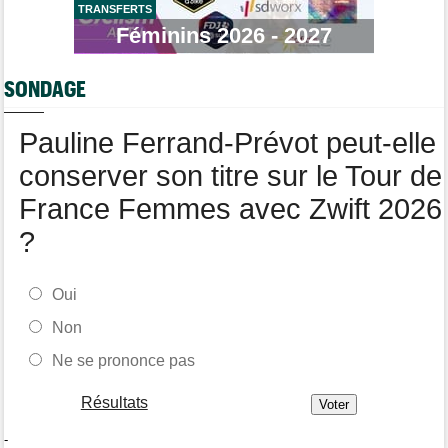
TRANSFERTS
Tour de Pologne
07/08
Féminins 2026 - 2027
Jan Christen : "J'ai dû me retenir pour ne pas attaquer trop tôt"
Tour de France Femmes
07/08
SONDAGE
Kasia Niewiadoma fait coup double sur la 7e étape
Tour de Pologne
07/08
Pauline Ferrand-Prévot peut-elle
Joao Almeida a abandonné après une nouvelle chute
conserver son titre sur le Tour de
France Femmes avec Zwift 2026
?
Oui
Non
Ne se prononce pas
Résultats
-