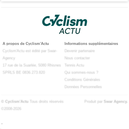
A propos de Cyclism'Actu
Informations supplémentaires
Cyclism'Actu est édité par Swar-
Devenir partenaire
Agency
Nous contacter
17 rue de la Suarlée, 5080 Rhisnes
Tennis Actu
SPRLS BE 0836.273.820
Qui sommes-nous ?
Conditions Générales
Données Personnelles
© Cyclism'Actu
Tous droits réservés
Produit par
Swar Agency
.
©2008-2026
-
-