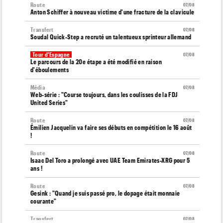
Route
07/08
Anton Schiffer à nouveau victime d'une fracture de la clavicule
Transfert
07/08
Soudal Quick-Step a recruté un talentueux sprinteur allemand
Tour d'Espagne
07/08
Le parcours de la 20e étape a été modifié en raison
d'éboulements
Média
07/08
Web-série : "Course toujours, dans les coulisses de la FDJ
United Series"
Route
07/08
Émilien Jacquelin va faire ses débuts en compétition le 16 août
!
Route
07/08
Isaac Del Toro a prolongé avec UAE Team Emirates-XRG pour 5
ans !
Route
07/08
Gesink : "Quand je suis passé pro, le dopage était monnaie
courante"
Transfert
07/08