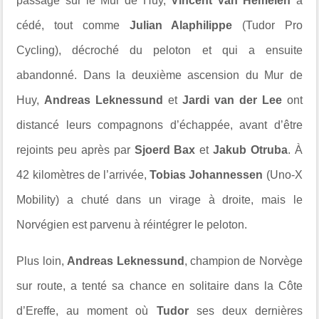
passage sur le Mur de Huy,
Vincent Van Hemelen
a
cédé, tout comme
Julian Alaphilippe
(Tudor Pro
Cycling), décroché du peloton et qui a ensuite
abandonné. Dans la deuxième ascension du Mur de
Huy,
Andreas Leknessund
et
Jardi van der Lee
ont
distancé leurs compagnons d’échappée, avant d’être
rejoints peu après par
Sjoerd Bax
et
Jakub Otruba
. À
42 kilomètres de l’arrivée,
Tobias Johannessen
(Uno-X
Mobility) a chuté dans un virage à droite, mais le
Norvégien est parvenu à réintégrer le peloton.
Plus loin,
Andreas Leknessund
, champion de Norvège
sur route, a tenté sa chance en solitaire dans la Côte
d’Ereffe, au moment où
Tudor
ses deux dernières