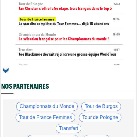
Tour de Pologne
16:33
Jan Christen s'offre la 5e étape, trois français dans le top 5
Tour de France Femmes
16:24
La startlist complète du Tour Femmes... déjà 16 abandons
Championnats du Monde
16:05
La sélection française pour les Championnats du monde !
Transfert
15:47
Joe Blackmore devrait rejoindre une grosse équipe WorldTour
Route
15:19
Émilien Jacquelin va faire ses débuts sur la Polynormande, le 16
août !
NOS PARTENAIRES
Tour de France Femmes
15:00
Horaires et chaînes… La diffusion TV de la 7e étape du Tour
Route
14:39
Blessé, le Belge Toon Aerts, a mis un terme à sa saison 2026
Championnats du Monde
Tour de Burgos
Transfert
14:19
Tour de France Femmes
Tour de Pologne
Jakobsen réagit à son transfert : "J'ai encore de la ressource"
Transfert
Tour de France Femmes
13:52
Puck Pieterse : "Je vise le maillot à pois..."