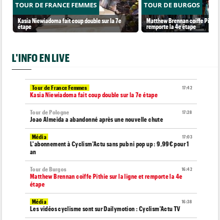
TOUR DE FRANCE FEMMES
TOUR DE BURGOS
Kasia Niewiadoma fait coup double sur la 7e
Matthew Brennan coiffe Pithie s
étape
remporte la 4e étape
L'INFO EN LIVE
Tour de France Femmes
17:42
Kasia Niewiadoma fait coup double sur la 7e étape
Tour de Pologne
17:28
Joao Almeida a abandonné après une nouvelle chute
Média
17:03
L'abonnement à Cyclism'Actu sans pub ni pop up : 9,99€ pour 1
an
Tour de Burgos
16:42
Matthew Brennan coiffe Pithie sur la ligne et remporte la 4e
étape
Média
16:38
Les vidéos cyclisme sont sur Dailymotion : Cyclism'Actu TV