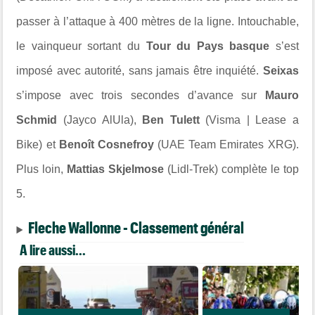
passer à l’attaque à 400 mètres de la ligne. Intouchable,
le vainqueur sortant du
Tour du Pays basque
s’est
imposé avec autorité, sans jamais être inquiété.
Seixas
s’impose avec trois secondes d’avance sur
Mauro
Schmid
(Jayco AlUla),
Ben Tulett
(Visma | Lease a
Bike) et
Benoît Cosnefroy
(UAE Team Emirates XRG).
Plus loin,
Mattias Skjelmose
(Lidl-Trek) complète le top
5.
Fleche Wallonne - Classement général
A lire aussi...