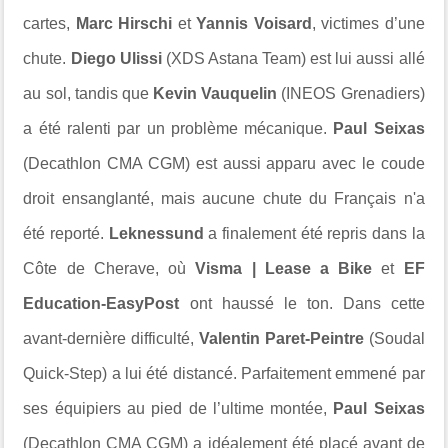
cartes,
Marc Hirschi
et
Yannis Voisard
, victimes d’une
chute.
Diego Ulissi
(XDS Astana Team) est lui aussi allé
au sol, tandis que
Kevin Vauquelin
(INEOS Grenadiers)
a été ralenti par un problème mécanique.
Paul Seixas
(Decathlon CMA CGM) est aussi apparu avec le coude
droit ensanglanté, mais aucune chute du Français n'a
été reporté.
Leknessund
a finalement été repris dans la
Côte de Cherave, où
Visma | Lease a Bike
et
EF
Education-EasyPost
ont haussé le ton. Dans cette
avant-dernière difficulté,
Valentin Paret-Peintre
(Soudal
Quick-Step) a lui été distancé. Parfaitement emmené par
ses équipiers au pied de l’ultime montée,
Paul Seixas
(Decathlon CMA CGM) a idéalement été placé avant de