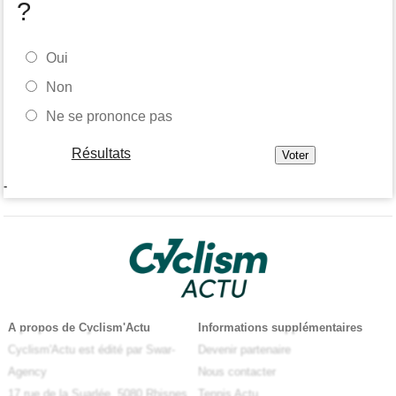
?
Oui
Non
Ne se prononce pas
Résultats
-
A propos de Cyclism'Actu
Informations supplémentaires
Cyclism'Actu est édité par Swar-
Devenir partenaire
Agency
Nous contacter
17 rue de la Suarlée, 5080 Rhisnes
Tennis Actu