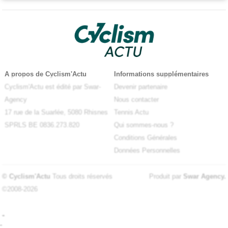
A propos de Cyclism'Actu
Informations supplémentaires
Cyclism'Actu est édité par Swar-
Devenir partenaire
Agency
Nous contacter
17 rue de la Suarlée, 5080 Rhisnes
Tennis Actu
SPRLS BE 0836.273.820
Qui sommes-nous ?
Conditions Générales
Données Personnelles
© Cyclism'Actu
Tous droits réservés
Produit par
Swar Agency
.
©2008-2026
-
-