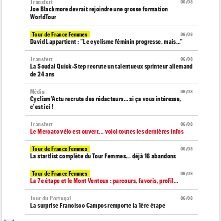
Transfert
06/08
Joe Blackmore devrait rejoindre une grosse formation
WorldTour
Tour de France Femmes
06/08
David Lappartient : "Le cyclisme féminin progresse, mais…"
Transfert
06/08
La Soudal Quick-Step recrute un talentueux sprinteur allemand
de 24 ans
Média
06/08
Cyclism’Actu recrute des rédacteurs… si ça vous intéresse,
c'est ici !
Transfert
06/08
Le Mercato vélo est ouvert... voici toutes les dernières infos
Tour de France Femmes
06/08
La startlist complète du Tour Femmes... déjà 16 abandons
Tour de France Femmes
06/08
La 7e étape et le Mont Ventoux : parcours, favoris, profil…
Tour du Portugal
06/08
La surprise Francisco Campos remporte la 1ère étape