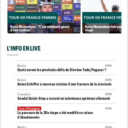
TOUR DE FRANCE FEMMES
TOUR DE FRANCE FEMM
Kasia Niewiadoma : "C'est tellement génial
Kasia Niewiadoma fait coup dou
d'être cycliste"
étape
L'INFO EN LIVE
Route
07/08
Quels seront les prochains défis du Slovène Tadej Pogacar ?
Route
07/08
Anton Schiffer à nouveau victime d'une fracture de la clavicule
Transfert
07/08
Soudal Quick-Step a recruté un talentueux sprinteur allemand
Tour d'Espagne
07/08
Le parcours de la 20e étape a été modifié en raison
d'éboulements
Média
07/08