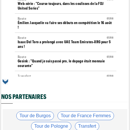
Web-série : "Course toujours, dans les coulisses de la FDJ
United Series"
Route
07/08
Émilien Jacquelin va faire ses débuts en compétition le 16 août
!
Route
07/08
Isaac Del Toro a prolongé avec UAE Team Emirates-XRG pour 5
ans !
Route
07/08
Gesink : "Quand je suis passé pro, le dopage était monnaie
courante"
Transfert
07/08
Le Mercato vélo est ouvert... toutes les dernières infos et
rumeurs
NOS PARTENAIRES
Transfert
07/08
Lotto-Intermarché fait passer pro trois jeunes de sa formation
Tour de France Femmes
07/08
Kasia Niewiadoma : "C'est tellement génial d'être cycliste"
Tour de Burgos
Tour de France Femmes
Tour de Burgos
07/08
Tour de Pologne
Transfert
Matthew Brennan : "Je me suis retrouvé un peu trop loin…"