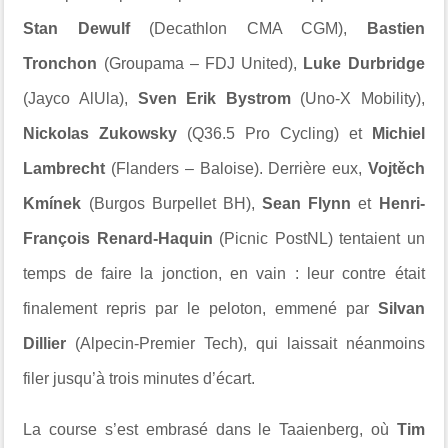
Stan Dewulf
(Decathlon CMA CGM),
Bastien
Tronchon
(Groupama – FDJ United),
Luke Durbridge
(Jayco AlUla),
Sven Erik Bystrom
(Uno-X Mobility),
Nickolas Zukowsky
(Q36.5 Pro Cycling) et
Michiel
Lambrecht
(Flanders – Baloise). Derrière eux,
Vojtěch
Kmínek
(Burgos Burpellet BH),
Sean Flynn
et
Henri-
François Renard-Haquin
(Picnic PostNL) tentaient un
temps de faire la jonction, en vain : leur contre était
finalement repris par le peloton, emmené par
Silvan
Dillier
(Alpecin-Premier Tech), qui laissait néanmoins
filer jusqu’à trois minutes d’écart.
La course s’est embrasé dans le Taaienberg, où
Tim