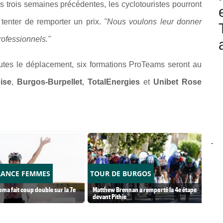
s trois semaines précédentes, les cyclotouristes pourront
 tenter de remporter un prix.
"Nous voulons leur donner
ofessionnels."
outes le déplacement, six formations ProTeams seront au
ise
,
Burgos-Burpellet
,
TotalEnergies
et
Unibet Rose
-
RANCE FEMMES
TOUR DE BURGOS
ma fait coup double sur la 7e
Matthew Brennan a remporté la 4e étape
devant Pithie