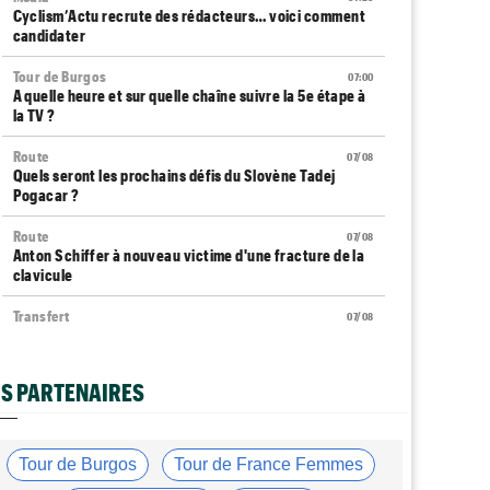
Cyclism’Actu recrute des rédacteurs… voici comment
candidater
Tour de Burgos
07:00
A quelle heure et sur quelle chaîne suivre la 5e étape à
la TV ?
Route
07/08
Quels seront les prochains défis du Slovène Tadej
Pogacar ?
Route
07/08
Anton Schiffer à nouveau victime d'une fracture de la
clavicule
Transfert
07/08
Soudal Quick-Step a recruté un talentueux sprinteur
allemand
S PARTENAIRES
Tour d'Espagne
07/08
Le parcours de la 20e étape a été modifié en raison
d'éboulements
Tour de Burgos
Tour de France Femmes
Média
07/08