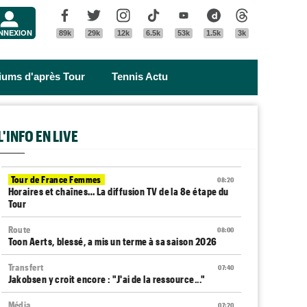
Menu
Facebook
Twitter
Instagram
Tik Tok
Youtube
Dailymotion
Threads
NNEXION
89k
29k
12k
6.5k
53k
1.5k
3k
riums d'après Tour
Tennis Actu
L'INFO EN LIVE
Tour de France Femmes
08:20
Horaires et chaînes… La diffusion TV de la 8e étape du
Tour
Route
08:00
Toon Aerts, blessé, a mis un terme à sa saison 2026
Transfert
07:40
Jakobsen y croit encore : "J'ai de la ressource..."
Média
07:20