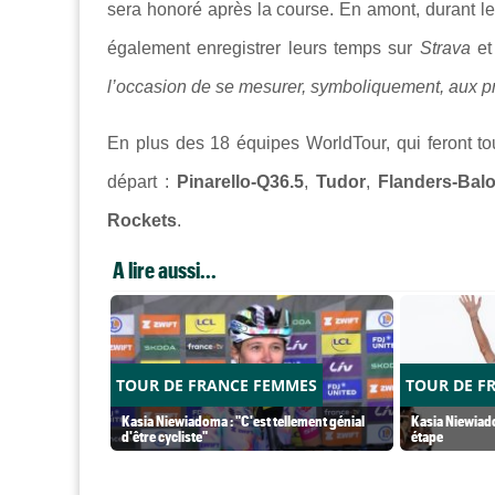
sera honoré après la course. En amont, durant le
également enregistrer leurs temps sur
Strava
et
l’occasion de se mesurer, symboliquement, aux pr
En plus des 18 équipes WorldTour, qui feront t
départ :
Pinarello-Q36.5
,
Tudor
,
Flanders-Balo
Rockets
.
A lire aussi...
TOUR DE FRANCE FEMMES
TOUR DE F
Kasia Niewiadoma : "C'est tellement génial
Kasia Niewiado
d'être cycliste"
étape