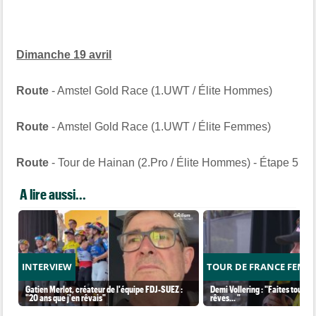
Dimanche 19 avril
Route
- Amstel Gold Race (1.UWT / Élite Hommes)
Route
- Amstel Gold Race (1.UWT / Élite Femmes)
Route
- Tour de Hainan (2.Pro / Élite Hommes) - Étape 5
A lire aussi...
INTERVIEW
TOUR DE FRANCE FEMM
Gatien Merlot, créateur de l'équipe FDJ-SUEZ :
Demi Vollering : "Faites tout po
"20 ans que j'en rêvais"
rêves... "