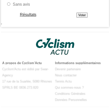
Sans avis
Résultats
-
A propos de Cyclism'Actu
Informations supplémentaires
Cyclism'Actu est édité par Swar-
Devenir partenaire
Agency
Nous contacter
17 rue de la Suarlée, 5080 Rhisnes
Tennis Actu
SPRLS BE 0836.273.820
Qui sommes-nous ?
Conditions Générales
Données Personnelles