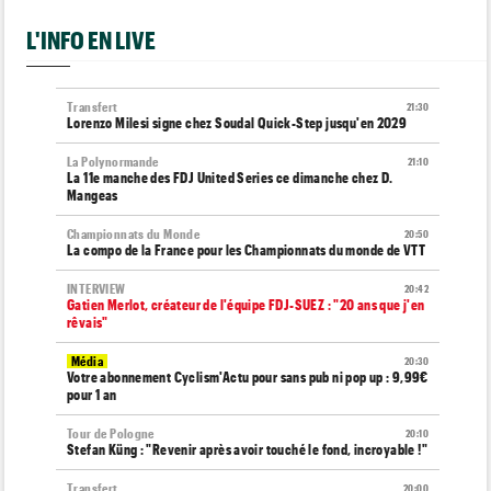
L'INFO EN LIVE
Transfert
21:30
Lorenzo Milesi signe chez Soudal Quick-Step jusqu'en 2029
La Polynormande
21:10
La 11e manche des FDJ United Series ce dimanche chez D.
Mangeas
Championnats du Monde
20:50
La compo de la France pour les Championnats du monde de VTT
INTERVIEW
20:42
Gatien Merlot, créateur de l'équipe FDJ-SUEZ : "20 ans que j'en
rêvais"
Média
20:30
Votre abonnement Cyclism'Actu pour sans pub ni pop up : 9,99€
pour 1 an
Tour de Pologne
20:10
Stefan Küng : "Revenir après avoir touché le fond, incroyable !"
Transfert
20:00