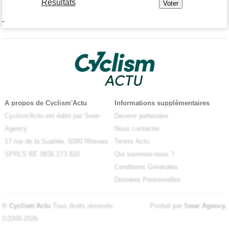
Résultats
-
A propos de Cyclism'Actu
Informations supplémentaires
Cyclism'Actu est édité par Swar-
Devenir partenaire
Agency
Nous contacter
17 rue de la Suarlée, 5080 Rhisnes
Tennis Actu
SPRLS BE 0836.273.820
Qui sommes-nous ?
Conditions Générales
Données Personnelles
© Cyclism'Actu
Tous droits réservés
Produit par
Swar Agency
.
©2008-2026