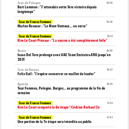
Tour de Pologne
19:59
Bart Lemmen : "J'attendais cette 1ère victoire depuis
longtemps"
Tour de France Femmes
19:38
Marlen Reusser : "Le Mont Ventoux... on verra"
Tour de France Femmes
19:13
Kim Le Court Pienaar : "La course a été complètement folle"
Route
18:58
Isaac Del Toro prolonge avec UAE Team Emirates-XRG jusqu'en
2031
Tour de Burgos
18:37
Felix Gall : "J’espère conserver ce maillot de leader"
Agenda
18:19
Tour Femmes, Pologne, Burgos… au programme de la fin de
semaine
Tour de France Femmes
17:53
Kim Le Court remporte la 6e étape ! Cédrine Kerbaol 2e
Tour de France Femmes
17:43
Une portion de la 7e étape sera interdite au public