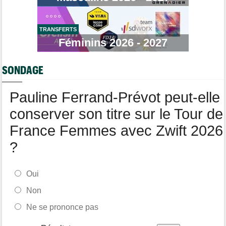
Tour de France Femmes
14:39
Niedermaier : "On savait que Kasia pouvait suivre Demi"
TRANSFERTS
Tour de France Femmes
14:21
Puck Pieterse : "Désormais, je vise le maillot à pois..."
Féminins 2026 - 2027
Transfert
14:03
Jakobsen réagit à son transfert : "J'ai encore de la ressource"
SONDAGE
Tour de Burgos
13:44
Oscar Onley : "Nous avons un groupe très solide..."
Pauline Ferrand-Prévot peut-elle
conserver son titre sur le Tour de
France Femmes avec Zwift 2026
?
Oui
Non
Ne se prononce pas