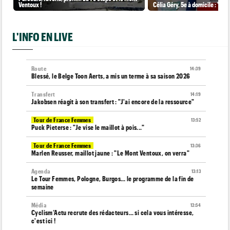
Ventoux !
Célia Géry, 5e à domicile : "J'ai
L'INFO EN LIVE
Route
14:39
Blessé, le Belge Toon Aerts, a mis un terme à sa saison 2026
Transfert
14:19
Jakobsen réagit à son transfert : "J'ai encore de la ressource"
Tour de France Femmes
13:52
Puck Pieterse : "Je vise le maillot à pois..."
Tour de France Femmes
13:36
Marlen Reusser, maillot jaune : "Le Mont Ventoux, on verra"
Agenda
13:13
Le Tour Femmes, Pologne, Burgos… le programme de la fin de
semaine
Média
12:54
Cyclism’Actu recrute des rédacteurs… si cela vous intéresse,
c'est ici !