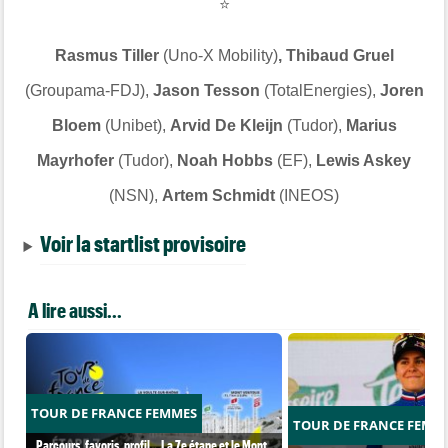
⭐
Rasmus Tiller
(Uno-X Mobility)
, Thibaud Gruel
(Groupama-FDJ),
Jason Tesson
(TotalEnergies),
Joren
Bloem
(Unibet),
Arvid De Kleijn
(Tudor),
Marius
Mayrhofer
(Tudor),
Noah Hobbs
(EF),
Lewis Askey
(NSN),
Artem Schmidt
(INEOS)
Voir la startlist provisoire
A lire aussi...
TOUR DE FRANCE FEMMES
TOUR DE FRANCE FEMM
Parcours, favoris, profil… La 7e étape et le Mont