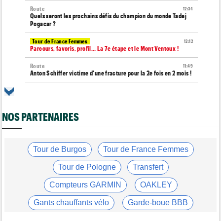
Route
12:34
Quels seront les prochains défis du champion du monde Tadej
Pogacar ?
Tour de France Femmes
12:12
Parcours, favoris, profil… La 7e étape et le Mont Ventoux !
Route
11:49
Anton Schiffer victime d'une fracture pour la 2e fois en 2 mois !
Route
11:29
Gesink : "Quand j'ai intégré le peloton, le dopage était monnaie
courante"
NOS PARTENAIRES
Tour de France Femmes
11:12
Le Court-Pienaar : "J’étais à la limite de mes forces..."
Tour d'Espagne
Tour de Burgos
Tour de France Femmes
10:56
Le parcours de la 20e étape modifié en raison des éboulements
Tour de Pologne
Transfert
Média
10:51
Web-série : "Course toujours, dans les coulisses de la FDJ
Compteurs GARMIN
OAKLEY
United Series"
Gants chauffants vélo
Garde-boue BBB
Route
10:45
Émilien Jacquelin va effectuer ses débuts sur la Polynormande,
le 16 août !
Casque ABUS
Jeu de Vélo