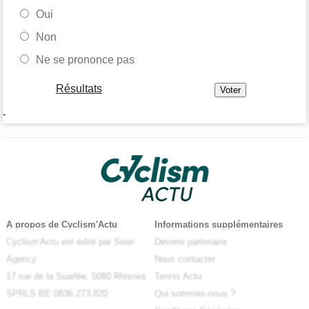
Oui
Non
Ne se prononce pas
Résultats
-
A propos de Cyclism'Actu
Informations supplémentaires
Cyclism'Actu est édité par Swar-
Devenir partenaire
Agency
Nous contacter
17 rue de la Suarlée, 5080 Rhisnes
Tennis Actu
SPRLS BE 0836.273.820
Qui sommes-nous ?