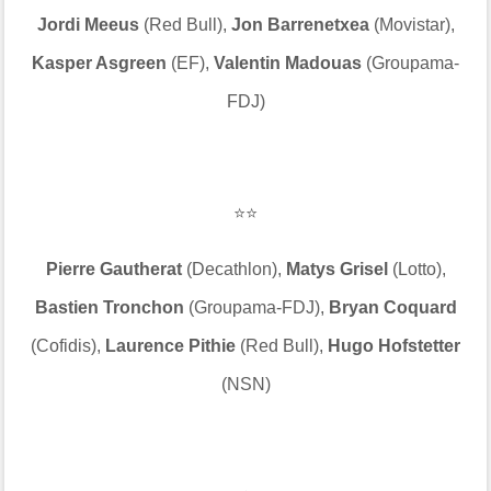
Jordi Meeus
(Red Bull),
Jon Barrenetxea
(Movistar),
Kasper Asgreen
(EF),
Valentin Madouas
(Groupama-
FDJ)
⭐⭐
Pierre Gautherat
(Decathlon),
Matys Grisel
(Lotto),
Bastien Tronchon
(Groupama-FDJ),
Bryan Coquard
(Cofidis),
Laurence Pithie
(Red Bull),
Hugo Hofstetter
(NSN)