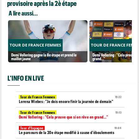
provisoire après la 2è étape
A lire aussi...
TOUR DE FRANCE FEMMES
TOUR DE FRANCE FEMM
Demi Vollering gagne la 8e étape et prend le
Demi Vollering : "Cela prouve q
maillot jaune
grand..."
L'INFO EN LIVE
Tour de France Femmes
19:32
Lorena Wiebes : "Je dois encore finir la journée de demain"
Tour de France Femmes
19:13
Demi Vollering : "Cela prouve que si on rêve en grand..."
Tour d'Espagne
19:04
Le parcours de la 20e étape modifié à cause d'éboulements