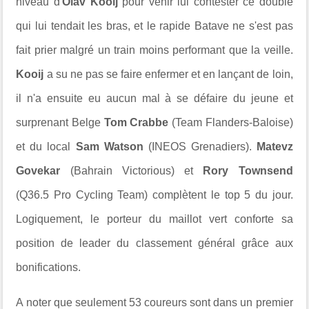
niveau d'
Olav Kooij
pour venir lui contester ce doublé
qui lui tendait les bras, et le rapide Batave ne s'est pas
fait prier malgré un train moins performant que la veille.
Kooij
a su ne pas se faire enfermer et en lançant de loin,
il n'a ensuite eu aucun mal à se défaire du jeune et
surprenant Belge
Tom Crabbe
(Team Flanders-Baloise)
et du local
Sam Watson
(INEOS Grenadiers).
Matevz
Govekar
(Bahrain Victorious) et
Rory Townsend
(Q36.5 Pro Cycling Team) complètent le top 5 du jour.
Logiquement, le porteur du maillot vert conforte sa
position de leader du classement général grâce aux
bonifications.
A noter que seulement 53 coureurs sont dans un premier