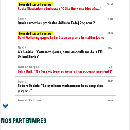
Tour de France Femmes
18:50
Kasia Niewiadoma furieuse : "Célia Gery m'a bloquée..."
Route
18:28
Quels seront les prochains défis de Tadej Pogacar ?
Tour de France Femmes
18:14
Demi Vollering gagne la 8e étape et prend le maillot jaune
Média
18:01
Web-série : "Course toujours, dans les coulisses de la FDJ
United Series"
Tour de Burgos
17:51
Felix Gall : "Ma 1ère victoire au général, un accomplissement !"
Route
17:37
Robert Gesink : "Le cyclisme moderne est beaucoup plus
propre..."
Tour de Pologne
17:16
Joao Almeida a dû abandonner après une chute
Tour de Burgos
16:57
NOS PARTENAIRES
Nouveau coup d'arrêt pour Jarno Widar, contraint à l'abandon
Tour de Pologne
16:38