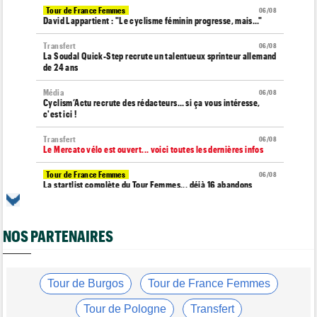
Tour de France Femmes
06/08
David Lappartient : "Le cyclisme féminin progresse, mais…"
Transfert
06/08
La Soudal Quick-Step recrute un talentueux sprinteur allemand
de 24 ans
Média
06/08
Cyclism’Actu recrute des rédacteurs… si ça vous intéresse,
c'est ici !
Transfert
06/08
Le Mercato vélo est ouvert... voici toutes les dernières infos
Tour de France Femmes
06/08
La startlist complète du Tour Femmes... déjà 16 abandons
Tour de France Femmes
06/08
La 7e étape et le Mont Ventoux : parcours, favoris, profil…
NOS PARTENAIRES
Tour du Portugal
06/08
La surprise Francisco Campos remporte la 1ère étape
Tour de Pologne
Tour de Burgos
Tour de France Femmes
06/08
Bart Lemmen : "J'attendais cette 1ère victoire depuis
longtemps"
Tour de Pologne
Transfert