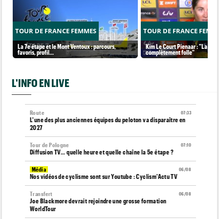
TOUR DE FRANCE FEMMES
TOUR DE FRANCE FEMM
La 7e étape et le Mont Ventoux : parcours,
Kim Le Court Pienaar : "La cour
favoris, profil…
complètement folle"
L'INFO EN LIVE
Route
07:33
L'une des plus anciennes équipes du peloton va disparaître en
2027
Tour de Pologne
07:10
Diffusion TV... quelle heure et quelle chaîne la 5e étape ?
Média
06/08
Nos vidéos de cyclisme sont sur Youtube : Cyclism'Actu TV
Transfert
06/08
Joe Blackmore devrait rejoindre une grosse formation
WorldTour