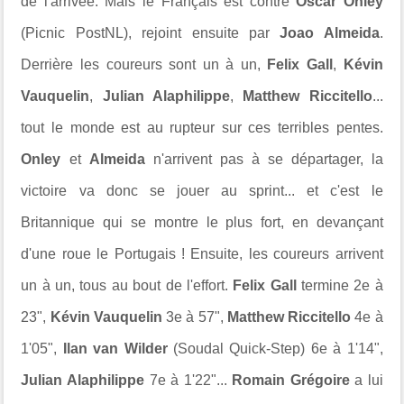
de l'arrivée. Mais le Français est contré
Oscar Onley
(Picnic PostNL), rejoint ensuite par
Joao Almeida
.
Derrière les coureurs sont un à un,
Felix Gall
,
Kévin
Vauquelin
,
Julian Alaphilippe
,
Matthew Riccitello
...
tout le monde est au rupteur sur ces terribles pentes.
Onley
et
Almeida
n'arrivent pas à se départager, la
victoire va donc se jouer au sprint... et c'est le
Britannique qui se montre le plus fort, en devançant
d'une roue le Portugais ! Ensuite, les coureurs arrivent
un à un, tous au bout de l'effort.
Felix Gall
termine 2e à
23",
Kévin Vauquelin
3e à 57",
Matthew Riccitello
4e à
1'05",
Ilan van Wilder
(Soudal Quick-Step) 6e à 1'14",
Julian Alaphilippe
7e à 1'22"...
Romain Grégoire
a lui