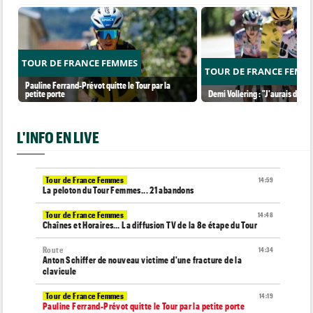
TOUR DE FRANCE FEMMES
TOUR DE FRANCE FEMM
Pauline Ferrand-Prévot quitte le Tour par la
petite porte
Demi Vollering : "J'aurais dû ess
L'INFO EN LIVE
Tour de France Femmes
14:59
La peloton du Tour Femmes... 21 abandons
Tour de France Femmes
14:48
Chaînes et Horaires… La diffusion TV de la 8e étape du Tour
Route
14:34
Anton Schiffer de nouveau victime d'une fracture de la
clavicule
Tour de France Femmes
14:19
Pauline Ferrand-Prévot quitte le Tour par la petite porte