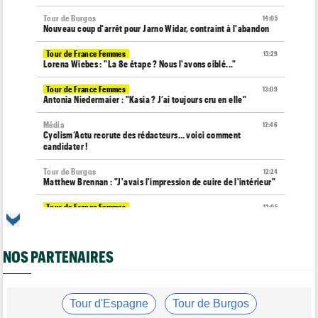
Tour de Burgos
14:05
Nouveau coup d'arrêt pour Jarno Widar, contraint à l'abandon
Tour de France Femmes
13:29
Lorena Wiebes : "La 8e étape ? Nous l'avons ciblé..."
Tour de France Femmes
13:09
Antonia Niedermaier : "Kasia ? J’ai toujours cru en elle"
Média
12:46
Cyclism’Actu recrute des rédacteurs… voici comment
candidater !
Tour de Burgos
12:24
Matthew Brennan : "J'avais l'impression de cuire de l'intérieur"
Tour de France Femmes
12:05
La 8e étape à Nice… la plus longue du Tour Femmes !
Tour de Pologne
11:50
NOS PARTENAIRES
Jan Christen : "J'aurais aussi pu gagner au sprint..."
Transfert
11:28
Lotto-Intermarché va faire passer pro trois jeunes de sa
formation
Tour d'Espagne
Tour de Burgos