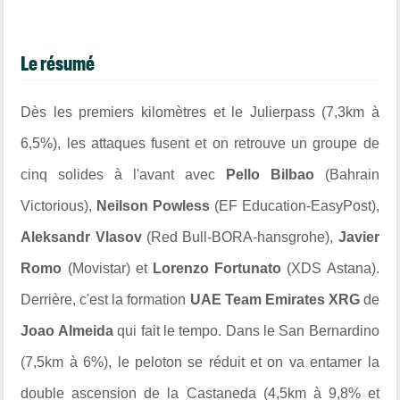
Le résumé
Dès les premiers kilomètres et le Julierpass (7,3km à
6,5%), les attaques fusent et on retrouve un groupe de
cinq solides à l'avant avec
Pello Bilbao
(Bahrain
Victorious),
Neilson Powless
(EF Education-EasyPost),
Aleksandr Vlasov
(Red Bull-BORA-hansgrohe),
Javier
Romo
(Movistar) et
Lorenzo Fortunato
(XDS Astana).
Derrière, c'est la formation
UAE Team Emirates XRG
de
Joao Almeida
qui fait le tempo. Dans le San Bernardino
(7,5km à 6%), le peloton se réduit et on va entamer la
double ascension de la Castaneda (4,5km à 9,8% et