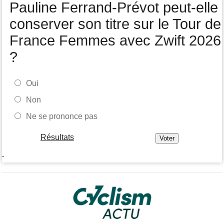
Pauline Ferrand-Prévot peut-elle
Joao Almeida a abandonné après une nouvelle chute
conserver son titre sur le Tour de
France Femmes avec Zwift 2026
?
Oui
Non
Ne se prononce pas
Résultats
-