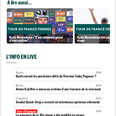
A lire aussi...
TOUR DE FRANCE FEMMES
TOUR DE FRANCE FEMM
Kasia Niewiadoma : "C'est tellement génial
Kasia Niewiadoma fait coup dou
d'être cycliste"
étape
L'INFO EN LIVE
Route
22:50
Quels seront les prochains défis du Slovène Tadej Pogacar ?
Route
22:30
Anton Schiffer à nouveau victime d'une fracture de la clavicule
Transfert
22:10
Soudal Quick-Step a recruté un talentueux sprinteur allemand
Tour d'Espagne
21:50
Le parcours de la 20e étape a été modifié en raison