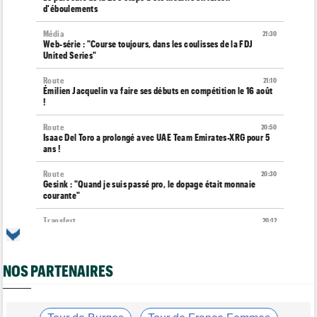
d'éboulements
Média
21:30
Web-série : "Course toujours, dans les coulisses de la FDJ
United Series"
Route
21:10
Émilien Jacquelin va faire ses débuts en compétition le 16 août
!
Route
20:50
Isaac Del Toro a prolongé avec UAE Team Emirates-XRG pour 5
ans !
Route
20:30
Gesink : "Quand je suis passé pro, le dopage était monnaie
courante"
Transfert
20:12
Le Mercato vélo est ouvert... toutes les dernières infos et
rumeurs
NOS PARTENAIRES
Transfert
20:04
Lotto-Intermarché fait passer pro trois jeunes de sa formation
Tour de France Femmes
19:51
Kasia Niewiadoma : "C'est tellement génial d'être cycliste"