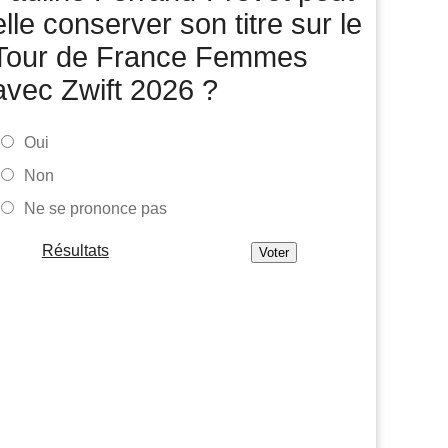
Tour de France Femmes
06/08
elle conserver son titre sur le
Une portion de la 7e étape sera interdite au public
Tour de France Femmes
Tour de Pologne
06/08
avec Zwift 2026 ?
Bart Lemmen fait coup double sur la 4e étape, UAE
déçoit !
Média
Oui
06/08
Votre abonnement à Cyclism'Actu sans pub ni pop up :
Non
9,99€ pour 1 an
Ne se prononce pas
Tour de Burgos
06/08
Felix Gall remporte la 3e étape et prend les commandes
du général
Résultats