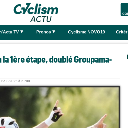
CO
►
►
m'Actu TV
Pronos
Cyclisme NOVO19
Crité
h la 1ère étape, doublé Groupama-
e 06/08/2025 à 21:00.