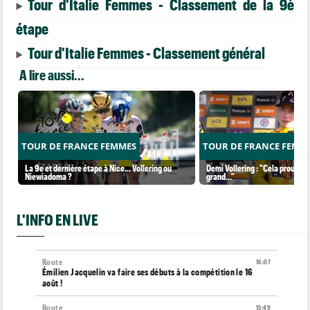
Tour d'Italie Femmes - Classement de la 9è
étape
Tour d'Italie Femmes - Classement général
A lire aussi...
TOUR DE FRANCE FEMMES
TOUR DE FRANCE FEMM
La 9e et dernière étape à Nice... Vollering ou
Demi Vollering : "Cela prouve q
Niewiadoma ?
grand..."
L'INFO EN LIVE
Route
16:07
Émilien Jacquelin va faire ses débuts à la compétition le 16
août !
Route
15:49