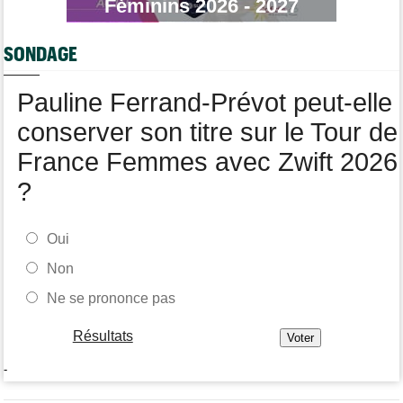
Féminins 2026 - 2027
L'abonnement à Cyclism'Actu sans pub ni pop up : 9,99€ pour 1
an
SONDAGE
Tour de France Femmes
10:19
Lilan Calmejane : "Ferrand-Prévot raconte des salades…"
Pauline Ferrand-Prévot peut-elle
conserver son titre sur le Tour de
France Femmes avec Zwift 2026
?
Oui
Non
Ne se prononce pas
Résultats
-