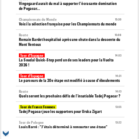
Vingegaard aurait du mal à supporter l'écrasante domination
de Pogacar...
Championnats du Monde
15:30
Voici la sélection française pour les Championnats du monde
Route
15:08
Romain Bardet hospitalisé après une chute dans la descente du
Mont Ventoux
Tour d'Espagne
14:53
La Soudal Quick-Step perd un de ses leaders pour la Vuelta
2026 !
Tour d'Espagne
14:31
Le parcours de la 20e étape est modifié à cause d'éboulements
Route
14:13
Quels seront les prochains défis de l'insatiable Tadej Pogacar ?
Tour de France Femmes
13:55
Tadej Pogacar joue les supporters pour Urska Zigart
Tour de Pologne
13:22
Louis Barré : "J'étais déterminé à remporter une étape"
Tour de France Femmes
13:04