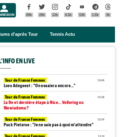
Menu
Facebook
Twitter
Instagram
Tik Tok
Youtube
Dailymotion
Threads
NNEXION
89k
29k
12k
6.5k
53k
1.5k
3k
riums d'après Tour
Tennis Actu
L'INFO EN LIVE
Tour de France Femmes
13:04
Loes Adegeest : "On essaiera encore..."
Tour de France Femmes
12:58
La 9e et dernière étape à Nice... Vollering ou
Niewiadoma ?
Tour de France Femmes
12:54
Puck Pieterse : "Je ne sais pas à quoi m'attendre"
Tour de France Femmes
12:31