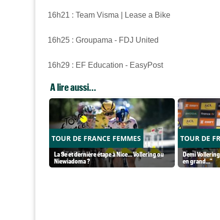
16h21 : Team Visma | Lease a Bike
16h25 : Groupama - FDJ United
16h29 : EF Education - EasyPost
A lire aussi...
TOUR DE FRANCE FEMMES
TOUR DE F
La 9e et dernière étape à Nice... Vollering ou
Demi Vollering
Niewiadoma ?
en grand..."