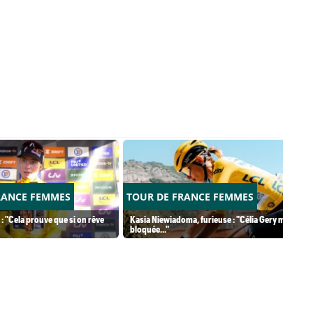
RANCE FEMMES
TOUR DE FRANCE FEMMES
 : "Cela prouve que si on rêve
Kasia Niewiadoma, furieuse : "Célia Gery m'a
bloquée..."