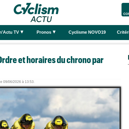
CO
►
►
m'Actu TV
Pronos
Cyclisme NOVO19
Crité
rdre et horaires du chrono par
 le 09/06/2026 à 13:53.