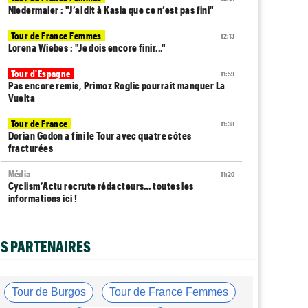
Niedermaier : "J’ai dit à Kasia que ce n’est pas fini"
Tour de France Femmes
12:13
Lorena Wiebes : "Je dois encore finir..."
Tour d'Espagne
11:59
Pas encore remis, Primoz Roglic pourrait manquer La
Vuelta
Tour de France
11:38
Dorian Godon a fini le Tour avec quatre côtes
fracturées
Média
11:20
Cyclism’Actu recrute rédacteurs… toutes les
informations ici !
Tour de France Femmes
11:13
La FDJ-SUEZ assume sa stratégie : "C'est ça, le
S PARTENAIRES
cyclisme"
Média
10:33
L'abonnement à Cyclism'Actu sans pub ni pop up :
Tour de Burgos
Tour de France Femmes
9,99€ pour 1 an