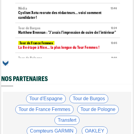
Média
12:46
Cyclism’Actu recrute des rédacteurs… voici comment
candidater !
Tour de Burgos
12:24
Matthew Brennan : "J'avais l'impression de cuire de l'intérieur"
Tour de France Femmes
12:05
La 8e étape à Nice… la plus longue du Tour Femmes !
Tour de Pologne
11:50
Jan Christen : "J'aurais aussi pu gagner au sprint..."
Transfert
11:28
NOS PARTENAIRES
Lotto-Intermarché va faire passer pro trois jeunes de sa
formation
Tour de France Femmes
11:04
Demi Vollering : "J'aurais dû essayer plus tôt..."
Tour d'Espagne
Tour de Burgos
Route
10:56
Tour de France Femmes
Tour de Pologne
Émilien Jacquelin va faire ses grands débuts en compétition le
16 août !
Transfert
Tour de France Femmes
10:33
Compteurs GARMIN
OAKLEY
Reusser : "On s'est trop regardées... tellement stupide"