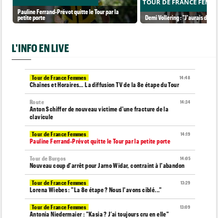
TOUR DE FRANCE FEMM
Pauline Ferrand-Prévot quitte le Tour par la
petite porte
Demi Vollering : "J'aurais dû ess
L'INFO EN LIVE
Tour de France Femmes
14:48
Chaînes et Horaires… La diffusion TV de la 8e étape du Tour
Route
14:34
Anton Schiffer de nouveau victime d'une fracture de la
clavicule
Tour de France Femmes
14:19
Pauline Ferrand-Prévot quitte le Tour par la petite porte
Tour de Burgos
14:05
Nouveau coup d'arrêt pour Jarno Widar, contraint à l'abandon
Tour de France Femmes
13:29
Lorena Wiebes : "La 8e étape ? Nous l'avons ciblé..."
Tour de France Femmes
13:09
Antonia Niedermaier : "Kasia ? J’ai toujours cru en elle"