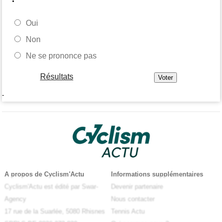
Oui
Non
Ne se prononce pas
Résultats
-
A propos de Cyclism'Actu
Informations supplémentaires
Cyclism'Actu est édité par Swar-
Devenir partenaire
Agency
Nous contacter
17 rue de la Suarlée, 5080 Rhisnes
Tennis Actu