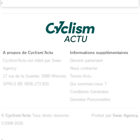
-
A propos de Cyclism'Actu
Informations supplémentaires
Cyclism'Actu est édité par Swar-
Devenir partenaire
Agency
Nous contacter
17 rue de la Suarlée, 5080 Rhisnes
Tennis Actu
SPRLS BE 0836.273.820
Qui sommes-nous ?
Conditions Générales
Données Personnelles
© Cyclism'Actu
Tous droits réservés
Produit par
Swar Agency
.
©2008-2026
-