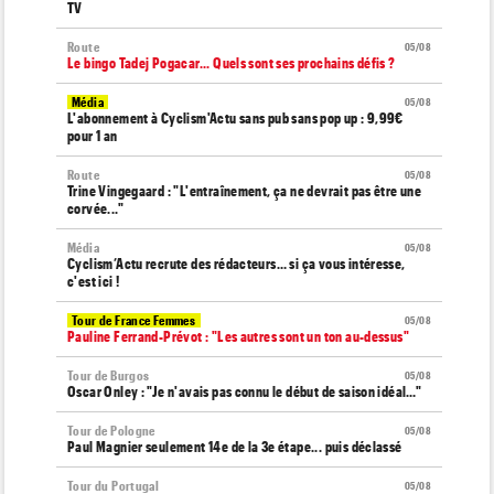
TV
Route
05/08
Le bingo Tadej Pogacar... Quels sont ses prochains défis ?
Média
05/08
L'abonnement à Cyclism'Actu sans pub sans pop up : 9,99€
pour 1 an
Route
05/08
Trine Vingegaard : "L'entraînement, ça ne devrait pas être une
corvée..."
Média
05/08
Cyclism’Actu recrute des rédacteurs… si ça vous intéresse,
c'est ici !
Tour de France Femmes
05/08
Pauline Ferrand-Prévot : "Les autres sont un ton au-dessus"
Tour de Burgos
05/08
Oscar Onley : "Je n'avais pas connu le début de saison idéal…"
Tour de Pologne
05/08
Paul Magnier seulement 14e de la 3e étape... puis déclassé
Tour du Portugal
05/08