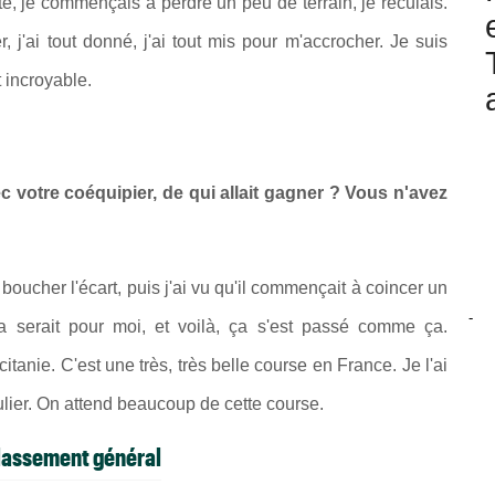
té, je commençais à perdre un peu de terrain, je reculais.
j'ai tout donné, j'ai tout mis pour m'accrocher. Je suis
 incroyable.
votre coéquipier, de qui allait gagner ? Vous n'avez
ur boucher l'écart, puis j'ai vu qu'il commençait à coincer un
-
a serait pour moi, et voilà, ça s'est passé comme ça.
itanie. C'est une très, très belle course en France. Je l'ai
iculier. On attend beaucoup de cette course.
Classement général