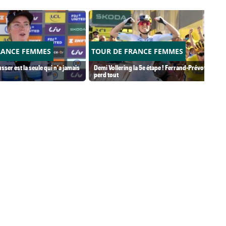
RANCE FEMMES
TOUR DE FRANCE FEMMES
usser est la seule qui n'a jamais
Demi Vollering la 5e étape ! Ferrand-Prévot
perd tout