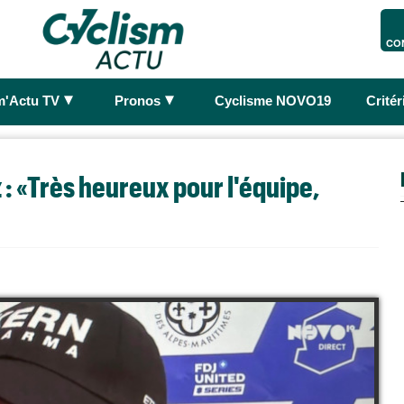
CO
►
►
m'Actu TV
Pronos
Cyclisme NOVO19
Crité
 : «Très heureux pour l'équipe,