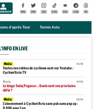
Menu
Facebook
Twitter
Instagram
Tik Tok
Youtube
Dailymotion
Threads
NNEXION
89k
29k
12k
6.5k
53k
1.5k
3k
riums d'après Tour
Tennis Actu
L'INFO EN LIVE
Média
05/08
Toutes nos vidéos de cyclisme sont sur Youtube :
Cyclism'Actu TV
Route
05/08
Le bingo Tadej Pogacar... Quels sont ses prochains
défis ?
Média
05/08
L'abonnement à Cyclism'Actu sans pub sans pop up :
9,99€ pour 1 an