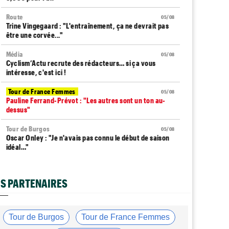
Route
05/08
Trine Vingegaard : "L'entraînement, ça ne devrait pas
être une corvée..."
Média
05/08
Cyclism’Actu recrute des rédacteurs… si ça vous
intéresse, c'est ici !
Tour de France Femmes
05/08
Pauline Ferrand-Prévot : "Les autres sont un ton au-
dessus"
Tour de Burgos
05/08
Oscar Onley : "Je n'avais pas connu le début de saison
idéal…"
Tour de Pologne
05/08
Paul Magnier seulement 14e de la 3e étape... puis
S PARTENAIRES
déclassé
Tour du Portugal
05/08
Julius Johansen remporte le prologue, doublé UAE Team
Tour de Burgos
Tour de France Femmes
Emirates