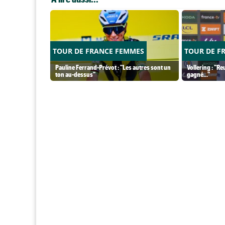
TOUR DE FRANCE FEMMES
TOUR DE F
Pauline Ferrand-Prévot : "Les autres sont un
Vollering : "Re
ton au-dessus"
gagné..."