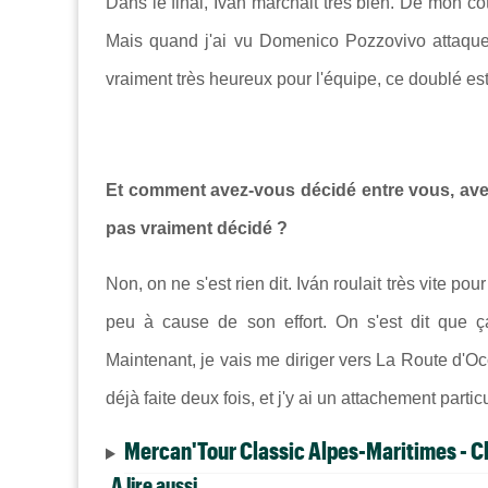
Dans le final, Iván marchait très bien. De mon cô
Mais quand j'ai vu Domenico Pozzovivo attaquer, 
vraiment très heureux pour l'équipe, ce doublé est
Et comment avez-vous décidé entre vous, avec 
pas vraiment décidé ?
Non, on ne s'est rien dit. Iván roulait très vite po
peu à cause de son effort. On s'est dit que ç
Maintenant, je vais me diriger vers
La Route d'Occ
déjà faite deux fois, et j'y ai un attachement part
Mercan'Tour Classic Alpes-Maritimes - 
A lire aussi...