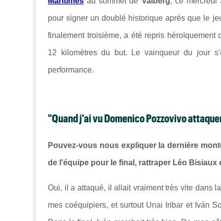
Maritimes
au sommet de
Valberg
, ce mercredi
pour signer un doublé historique après que le j
finalement troisième, a été repris héroïquement 
12 kilomètres du but. Le vainqueur du jour s'
performance.
"Quand j'ai vu Domenico Pozzovivo attaquer,
Pouvez-vous nous expliquer la dernière montée
de l'équipe pour le final, rattraper Léo Bisiau
Oui, il a attaqué, il allait vraiment très vite dans
mes coéquipiers, et surtout Unai Iribar et Iván Sos