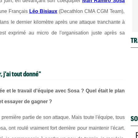
 3 juin, en devançant son coéquipier
Iván Ramiro Sosa
eune Français
Léo Bisiaux
(Decathlon CMA CGM Team),
dans le dernier kilomètre après une attaque tranchante à
est exprimé au micro de l'organisation juste après sa
TR
 j'ai tout donné"
 et le travail d'équipe avec Sosa ? Quel était le plan
x et essayer de gagner ?
SO
 la première partie de son attaque. Mais toute l'équipe, tous
a, ont roulé vraiment fort derrière pour maintenir l'écart.