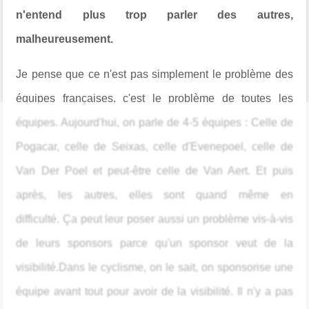
n'entend plus trop parler des autres,
malheureusement.
Je pense que ce n'est pas simplement le problème des
équipes françaises, c'est le problème de toutes les
équipes. Aujourd'hui, on parle de 4-5 équipes : Celle de
Pogacar, celle de Seixas, celle d'Evenepoel, celle de
Van Der Poel et peut-être celle de Van Aert. Et puis
après, les autres, elles sont quand même en
difficulté. Ça peut leur poser aussi un problème vis-à-vis
de leurs sponsors parce qu'un sponsor veut de la
visibilité.Dans le cyclisme, on le sait, on sponsorise une
équipe avant tout pour avoir de la visibilité. Il n'y a pas