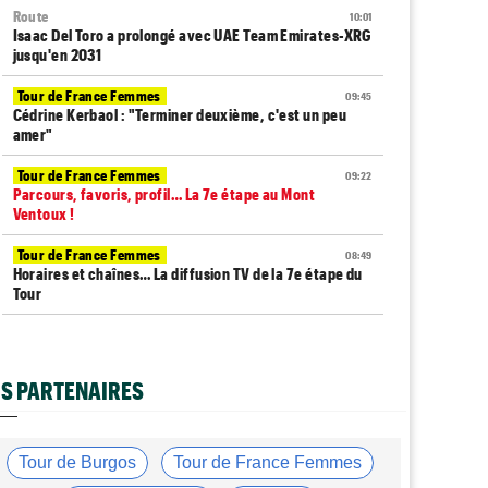
Route
10:01
Isaac Del Toro a prolongé avec UAE Team Emirates-XRG
jusqu'en 2031
Tour de France Femmes
09:45
Cédrine Kerbaol : "Terminer deuxième, c'est un peu
amer"
Tour de France Femmes
09:22
Parcours, favoris, profil… La 7e étape au Mont
Ventoux !
Tour de France Femmes
08:49
Horaires et chaînes… La diffusion TV de la 7e étape du
Tour
Tour de France Femmes
08:33
Le Court-Pienaar : "On avait besoin de cette
victoire..."
S PARTENAIRES
Média
08:25
Les vidéos cyclisme sont sur Dailymotion :
Cyclism'Actu TV
Tour de Burgos
Tour de France Femmes