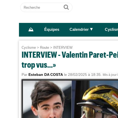
Recherche
Ok
⛰
►
Équipes
Calendrier
Cyclis
Cyclisme
>
Route
>
INTERVIEW
INTERVIEW - Valentin Paret-Pei
trop vus...»
Par
Esteban DA COSTA
le 28/02/2025 à 18:35.
Mis à jour