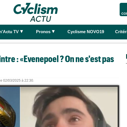
CO
►
►
m'Actu TV
Pronos
Cyclisme NOVO19
Crité
ntre : «Evenepoel ? On ne s'est pas
 le 02/03/2025 à 22:30.