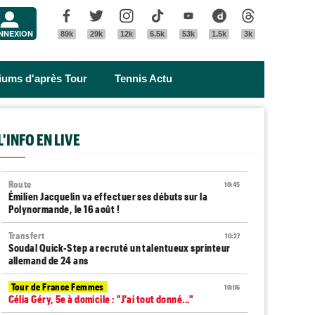
Menu
Facebook
Twitter
Instagram
Tik Tok
Youtube
Dailymotion
Threads
NNEXION
89k
29k
12k
6.5k
53k
1.5k
3k
riums d'après Tour
Tennis Actu
L'INFO EN LIVE
Route
10:45
Émilien Jacquelin va effectuer ses débuts sur la
Polynormande, le 16 août !
Transfert
10:27
Soudal Quick-Step a recruté un talentueux sprinteur
allemand de 24 ans
Tour de France Femmes
10:06
Célia Géry, 5e à domicile : "J'ai tout donné..."