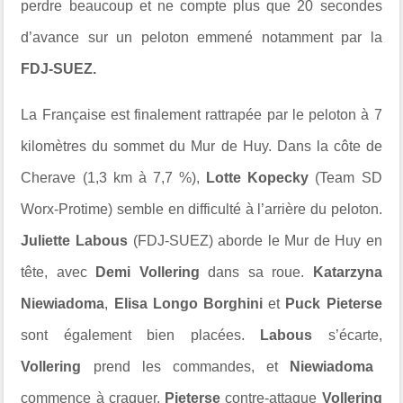
perdre beaucoup et ne compte plus que 20 secondes
d’avance sur un peloton emmené notamment par la
FDJ-SUEZ.
La Française est finalement rattrapée par le peloton à 7
kilomètres du sommet du Mur de Huy. Dans la côte de
Cherave (1,3 km à 7,7 %),
Lotte Kopecky
(Team SD
Worx-Protime) semble en difficulté à l’arrière du peloton.
Juliette Labous
(FDJ-SUEZ) aborde le Mur de Huy en
tête, avec
Demi Vollering
dans sa roue.
Katarzyna
Niewiadoma
,
Elisa Longo Borghini
et
Puck Pieterse
sont également bien placées.
Labous
s’écarte,
Vollering
prend les commandes, et
Niewiadoma
commence à craquer.
Pieterse
contre-attaque
Vollering