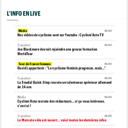
L'INFO EN LIVE
Média
06/08
Nos vidéos de cyclisme sont sur Youtube : Cyclism'Actu TV
Transfert
06/08
Joe Blackmore devrait rejoindre une grosse formation
WorldTour
Tour de France Femmes
06/08
David Lappartient : "Le cyclisme féminin progresse, mais…"
Transfert
06/08
La Soudal Quick-Step recrute un talentueux sprinteur allemand
de 24 ans
Média
06/08
Cyclism’Actu recrute des rédacteurs… si ça vous intéresse,
c'est ici !
Transfert
06/08
Le Mercato vélo est ouvert... voici toutes les dernières infos