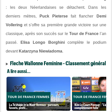
: les deux Néerlandaises se détachent. Dans les
derniers mètres,
Puck Pieterse
fait flancher
Demi
Vollering
et s’offre sa première grande victoire sur une
classique, après son succès sur le
Tour de France
l’an
passé.
Elisa Longo Borghini
complète le podium
devant
Katarzyna Niewiadoma
.
Fleche Wallonne Feminine - Classement général
A lire aussi...
TOUR DE FRANCE FEMMES
TOUR DE FRANCE FEMM
La 7e étape et le Mont Ventoux : parcours,
Kim Le Court Pienaar : "La cour
favoris, profil…
complètement folle"