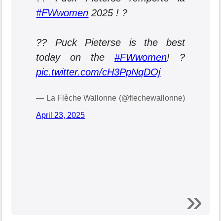
#FWwomen
2025 ! ?
?? Puck Pieterse is the best
today on the
#FWwomen
! ?
pic.twitter.com/cH3PpNqDOj
— La Flèche Wallonne (@flechewallonne)
April 23, 2025