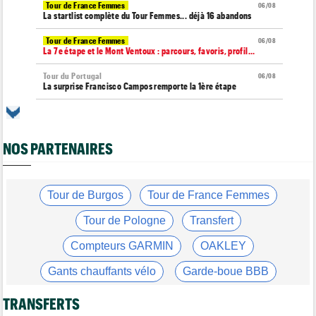
Tour de France Femmes
06/08
La startlist complète du Tour Femmes... déjà 16 abandons
Tour de France Femmes
06/08
La 7e étape et le Mont Ventoux : parcours, favoris, profil…
Tour du Portugal
06/08
La surprise Francisco Campos remporte la 1ère étape
Tour de Pologne
06/08
Bart Lemmen : "J'attendais cette 1ère victoire depuis
longtemps"
NOS PARTENAIRES
Tour de France Femmes
06/08
Marlen Reusser : "Le Mont Ventoux... on verra"
Tour de France Femmes
Tour de Burgos
Tour de France Femmes
06/08
Kim Le Court Pienaar : "La course a été complètement folle"
Tour de Pologne
Transfert
Route
06/08
Isaac Del Toro prolonge avec UAE Team Emirates-XRG jusqu'en
Compteurs GARMIN
OAKLEY
2031
Gants chauffants vélo
Garde-boue BBB
Tour de Burgos
06/08
Felix Gall : "J’espère conserver ce maillot de leader"
Casque ABUS
Jeu de Vélo
TRANSFERTS
Agenda
06/08