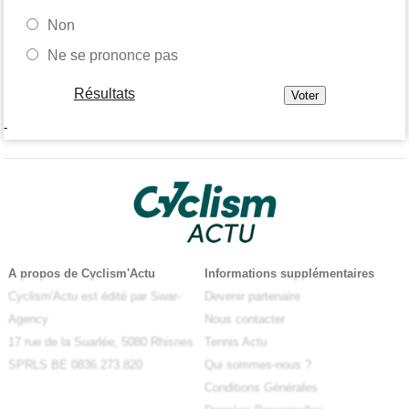
Non
Ne se prononce pas
Résultats
-
A propos de Cyclism'Actu
Informations supplémentaires
Cyclism'Actu est édité par Swar-
Devenir partenaire
Agency
Nous contacter
17 rue de la Suarlée, 5080 Rhisnes
Tennis Actu
SPRLS BE 0836.273.820
Qui sommes-nous ?
Conditions Générales