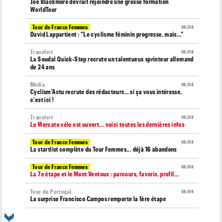
Joe Blackmore devrait rejoindre une grosse formation
WorldTour
Tour de France Femmes
06/08
David Lappartient : "Le cyclisme féminin progresse, mais…"
Transfert
06/08
La Soudal Quick-Step recrute un talentueux sprinteur allemand
de 24 ans
Média
06/08
Cyclism’Actu recrute des rédacteurs… si ça vous intéresse,
c'est ici !
Transfert
06/08
Le Mercato vélo est ouvert... voici toutes les dernières infos
Tour de France Femmes
06/08
La startlist complète du Tour Femmes... déjà 16 abandons
Tour de France Femmes
06/08
La 7e étape et le Mont Ventoux : parcours, favoris, profil…
Tour du Portugal
06/08
La surprise Francisco Campos remporte la 1ère étape
Tour de Pologne
06/08