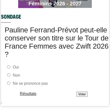
Bart Lemmen fait coup double sur la 4e étape, UAE déçoit !
Féminins 2026 - 2027
Média
06/08
Votre abonnement à Cyclism'Actu sans pub ni pop up : 9,99€
SONDAGE
pour 1 an
Tour de Burgos
06/08
Pauline Ferrand-Prévot peut-elle
Felix Gall remporte la 3e étape et prend les commandes du
général
conserver son titre sur le Tour de
France Femmes avec Zwift 2026
?
Oui
Non
Ne se prononce pas
Résultats
-