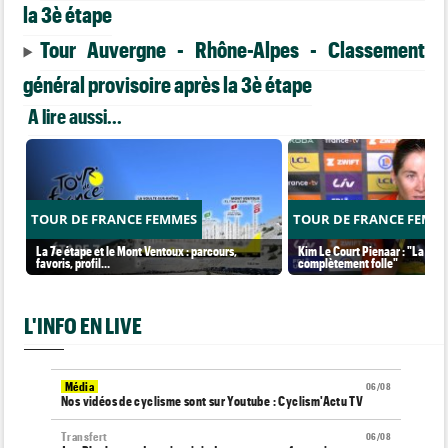
la 3è étape
Tour Auvergne - Rhône-Alpes - Classement
général provisoire après la 3è étape
A lire aussi...
TOUR DE FRANCE FEMMES
TOUR DE FRANCE FEMM
La 7e étape et le Mont Ventoux : parcours,
Kim Le Court Pienaar : "La cour
favoris, profil…
complètement folle"
L'INFO EN LIVE
Média
06/08
Nos vidéos de cyclisme sont sur Youtube : Cyclism'Actu TV
Transfert
06/08