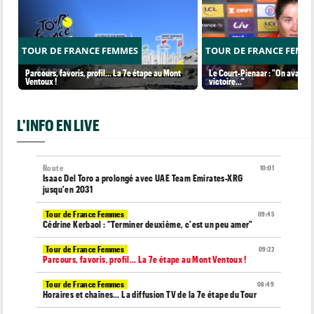
TOUR DE FRANCE FEMMES
TOUR DE FRANCE FEMM
Parcours, favoris, profil… La 7e étape au Mont
Le Court-Pienaar : "On avait be
Ventoux !
victoire..."
L'INFO EN LIVE
Route
10:01
Isaac Del Toro a prolongé avec UAE Team Emirates-XRG
jusqu'en 2031
Tour de France Femmes
09:45
Cédrine Kerbaol : "Terminer deuxième, c'est un peu amer"
Tour de France Femmes
09:22
Parcours, favoris, profil… La 7e étape au Mont Ventoux !
Tour de France Femmes
08:49
Horaires et chaînes… La diffusion TV de la 7e étape du Tour