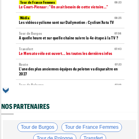
Tour de France Femmes
08:33
Le Court-Pienaar : "On avait besoin de cette victoire..."
Média
08:25
Les vidéos cyclisme sont sur Dailymotion : Cyclism'Actu TV
Tour de Burgos
07:56
A quelle heure et sur quelle chaîne suivre la 4e étape à la TV ?
Transfert
07:43
Le Mercato vélo est ouvert... les toutes les dernières infos
Route
07:33
L'une des plus anciennes équipes du peloton va disparaître en
2027
Tour de Pologne
07:10
Diffusion TV... quelle heure et quelle chaîne la 5e étape ?
Tour de Burgos
07:00
NOS PARTENAIRES
Felix Gall : "L'objectif ? Conserver ce maillot de leader"
Média
06/08
Nos vidéos de cyclisme sont sur Youtube : Cyclism'Actu TV
Tour de Burgos
Tour de France Femmes
Transfert
06/08
Joe Blackmore devrait rejoindre une grosse formation
Tour de Pologne
Transfert