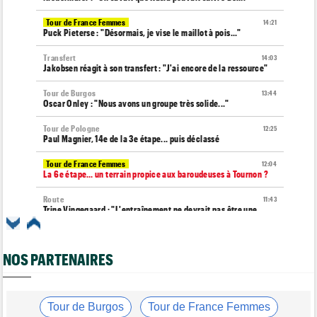
Tour de France Femmes
14:21
Puck Pieterse : "Désormais, je vise le maillot à pois..."
Transfert
14:03
Jakobsen réagit à son transfert : "J'ai encore de la ressource"
Tour de Burgos
13:44
Oscar Onley : "Nous avons un groupe très solide..."
Tour de Pologne
12:25
Paul Magnier, 14e de la 3e étape... puis déclassé
Tour de France Femmes
12:04
La 6e étape… un terrain propice aux baroudeuses à Tournon ?
Route
11:43
Trine Vingegaard : "L'entraînement ne devrait pas être une
corvée..."
Tour de France Femmes
11:20
NOS PARTENAIRES
Lorena Wiebes : "Génial de voir autant de spectateurs"
Tour de France Femmes
11:13
Demi Vollering : "Marlen Reusser n’est pas facile à battre"
Tour de Burgos
Tour de France Femmes
Tour de France Femmes