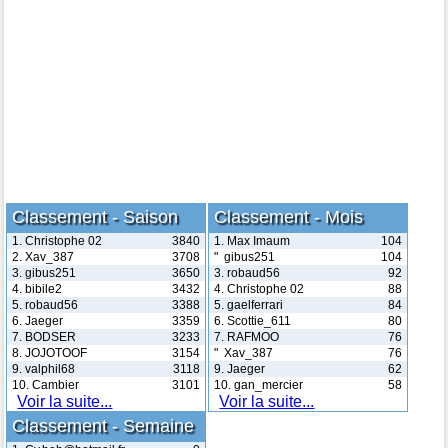
Classement - Saison
Classement - Mois
1. Christophe 02
3840
1. Max Imaum
104
2. Xav_387
3708
" gibus251
104
3. gibus251
3650
3. robaud56
92
4. bibile2
3432
4. Christophe 02
88
5. robaud56
3388
5. gaelferrari
84
6. Jaeger
3359
6. Scottie_611
80
7. BODSER
3233
7. RAFMOO
76
8. JOJOTOOF
3154
" Xav_387
76
9. valphil68
3118
9. Jaeger
62
10. Cambier
3101
10. gan_mercier
58
Voir la suite...
Voir la suite...
Classement - Semaine