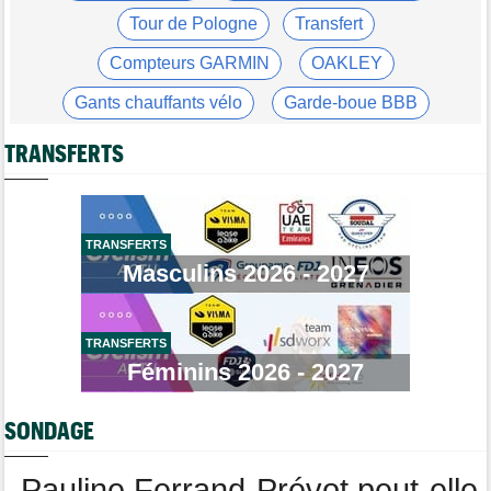
09:26
Ferrand-Prévot : "Pour le général, c'est irrécupérable..."
Tour de Pologne
Transfert
Tour du Portugal
05/08
Compteurs GARMIN
OAKLEY
Julius Johansen remporte le prologue, doublé UAE Team
Emirates
Gants chauffants vélo
Garde-boue BBB
Tour de France Femmes
05/08
Casque ABUS
Jeu de Vélo
Marlen Reusser : "C'était différent du Mont Ventoux..."
TRANSFERTS
Brassard Fréquence Cardiaque
Tour de France
05/08
Geraint Thomas : "On est passé à côté du Tour..."
Tour de France Femmes
05/08
TRANSFERTS
Demi Vollering la 5e étape ! Ferrand-Prévot perd tout
Masculins 2026 - 2027
Tour de Pologne
05/08
Jonathan Milan : "Je suis content d'avoir Magnier comme rival"
TRANSFERTS
Critérium
05/08
Le Crit'Creator... c'est cinq créateurs de contenu payés par la
Féminins 2026 - 2027
LNC
Tour de Burgos
05/08
SONDAGE
Oscar Onley fait coup double sur la 2e étape
Pauline Ferrand-Prévot peut-elle