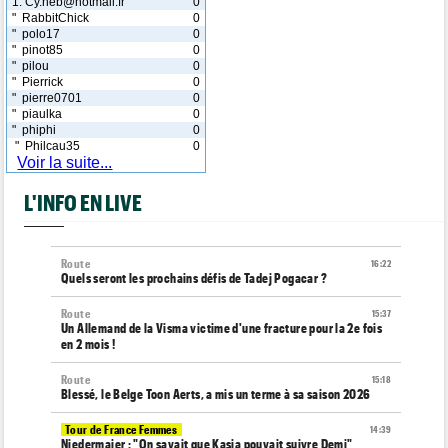
1. Cy.heb@hotmail.fr
0
" RabbitChick
0
" polo17
0
" pinot85
0
" pilou
0
" Pierrick
0
" pierre0701
0
" piaulka
0
" phiphi
0
" Philcau35
0
Voir la suite...
L'INFO EN LIVE
Route
16:22
Quels seront les prochains défis de Tadej Pogacar ?
Route
15:37
Un Allemand de la Visma victime d'une fracture pour la 2e fois
en 2 mois !
Route
15:18
Blessé, le Belge Toon Aerts, a mis un terme à sa saison 2026
Tour de France Femmes
14:39
Niedermaier : "On savait que Kasia pouvait suivre Demi"