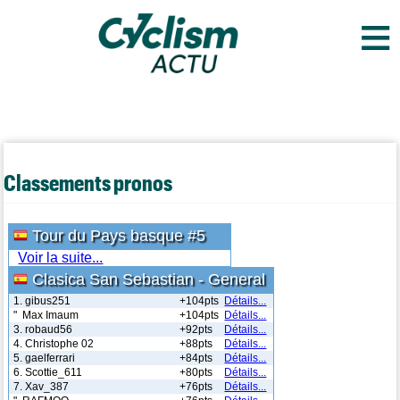
≡
Classements pronos
Tour du Pays basque #5
Voir la suite...
Clasica San Sebastian - General
1. gibus251
+104pts
Détails...
" Max Imaum
+104pts
Détails...
3. robaud56
+92pts
Détails...
4. Christophe 02
+88pts
Détails...
5. gaelferrari
+84pts
Détails...
6. Scottie_611
+80pts
Détails...
7. Xav_387
+76pts
Détails...