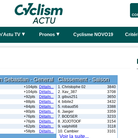
CO
►
►
m'Actu TV
Pronos
Cyclisme NOVO19
Crité
n Sebastian - General
Classement - Saison
+104pts
Détails...
1. Christophe 02
3840
+104pts
Détails...
2. Xav_387
3708
+92pts
Détails...
3. gibus251
3650
+88pts
Détails...
4. bibile2
3432
+84pts
Détails...
5. robaud56
3388
+80pts
Détails...
6. Jaeger
3359
+76pts
Détails...
7. BODSER
3233
+76pts
Détails...
8. JOJOTOOF
3154
+62pts
Détails...
9. valphil68
3118
+58pts
Détails...
10. Cambier
3101
Voir la suite...