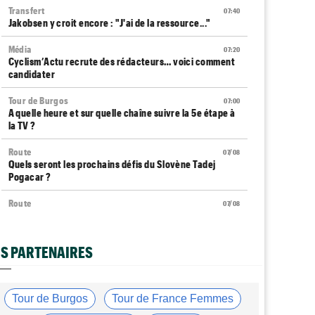
Transfert
07:40
Jakobsen y croit encore : "J'ai de la ressource..."
Média
07:20
Cyclism’Actu recrute des rédacteurs… voici comment
candidater
Tour de Burgos
07:00
A quelle heure et sur quelle chaîne suivre la 5e étape à
la TV ?
Route
07/08
Quels seront les prochains défis du Slovène Tadej
Pogacar ?
Route
07/08
Anton Schiffer à nouveau victime d'une fracture de la
clavicule
S PARTENAIRES
Transfert
07/08
Soudal Quick-Step a recruté un talentueux sprinteur
allemand
Tour de Burgos
Tour de France Femmes
Tour d'Espagne
07/08