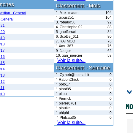
anches
Classement - Mois
1. Max Imaum
104
astian - General
" gibus251
104
 General
3. robaud56
92
#21
4. Christophe 02
88
#20
5. gaelferrari
84
6. Scottie_611
80
#19
7. RAFMOO
76
#18
" Xav_387
76
#17
9. Jaeger
62
10. gan_mercier
58
#16
Voir la suite...
#15
Classement - Semaine
#14
1. Cy.heb@hotmail.fr
0
#13
" RabbitChick
0
#12
" polo17
0
#11
" pinot85
0
" pilou
0
#10
" Pierrick
0
" pierre0701
0
NO
" piaulka
0
" phiphi
0
" Philcau35
0
Voir la suite...