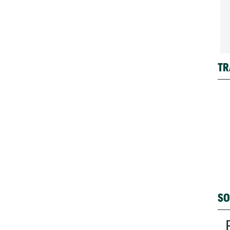
TR
SO