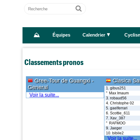
Recherche
Ok
⛰
►
Équipes
Calendrier
Cyclis
Classements pronos
Gree-Tour de Guangxi -
Clasica Sa
General
1. gibus251
" Max Imaum
Voir la suite...
3. robaud56
4. Christophe 02
5. gaelferrari
6. Scottie_611
7. Xav_387
" RAFMOO
9. Jaeger
10. bibile2
Voir la suite...