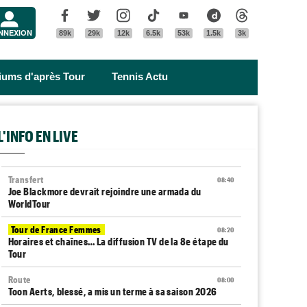
Menu
Facebook
Twitter
Instagram
Tik Tok
Youtube
Dailymotion
Threads
NNEXION
89k
29k
12k
6.5k
53k
1.5k
3k
riums d'après Tour
Tennis Actu
L'INFO EN LIVE
Transfert
08:40
Joe Blackmore devrait rejoindre une armada du
WorldTour
Tour de France Femmes
08:20
Horaires et chaînes… La diffusion TV de la 8e étape du
Tour
Route
08:00
Toon Aerts, blessé, a mis un terme à sa saison 2026