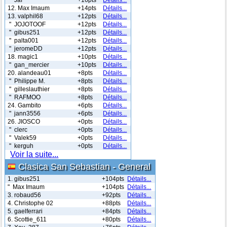
12. Max Imaum
+14pts
Détails...
13. valphil68
+12pts
Détails...
" JOJOTOOF
+12pts
Détails...
" gibus251
+12pts
Détails...
" palta001
+12pts
Détails...
" jeromeDD
+12pts
Détails...
18. magic1
+10pts
Détails...
" gan_mercier
+10pts
Détails...
20. alandeau01
+8pts
Détails...
" Philippe M.
+8pts
Détails...
" gilleslauthier
+8pts
Détails...
" RAFMOO
+8pts
Détails...
24. Gambito
+6pts
Détails...
" jann3556
+6pts
Détails...
26. JIOSCO
+0pts
Détails...
" clerc
+0pts
Détails...
" Valek59
+0pts
Détails...
" kerguh
+0pts
Détails...
Voir la suite...
Clasica San Sebastian - General
1. gibus251
+104pts
Détails...
" Max Imaum
+104pts
Détails...
3. robaud56
+92pts
Détails...
4. Christophe 02
+88pts
Détails...
5. gaelferrari
+84pts
Détails...
6. Scottie_611
+80pts
Détails...