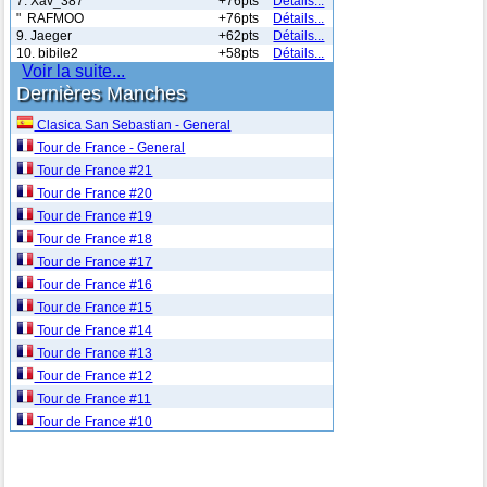
7. Xav_387
+76pts
Détails...
" RAFMOO
+76pts
Détails...
9. Jaeger
+62pts
Détails...
10. bibile2
+58pts
Détails...
Voir la suite...
Dernières Manches
Clasica San Sebastian - General
Tour de France - General
Tour de France #21
Tour de France #20
Tour de France #19
Tour de France #18
Tour de France #17
Tour de France #16
Tour de France #15
Tour de France #14
Tour de France #13
Tour de France #12
Tour de France #11
Tour de France #10