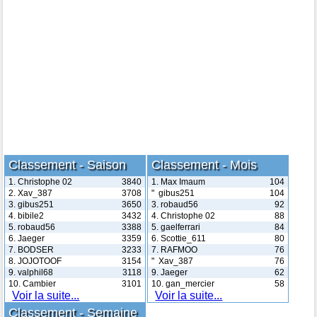
Classement - Saison
Classement - Mois
1. Christophe 02
3840
1. Max Imaum
104
2. Xav_387
3708
" gibus251
104
3. gibus251
3650
3. robaud56
92
4. bibile2
3432
4. Christophe 02
88
5. robaud56
3388
5. gaelferrari
84
6. Jaeger
3359
6. Scottie_611
80
7. BODSER
3233
7. RAFMOO
76
8. JOJOTOOF
3154
" Xav_387
76
9. valphil68
3118
9. Jaeger
62
10. Cambier
3101
10. gan_mercier
58
Voir la suite...
Voir la suite...
Classement - Semaine