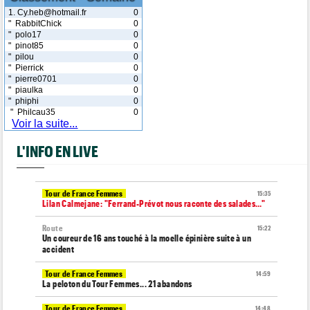
1. Cy.heb@hotmail.fr
0
" RabbitChick
0
" polo17
0
" pinot85
0
" pilou
0
" Pierrick
0
" pierre0701
0
" piaulka
0
" phiphi
0
" Philcau35
0
Voir la suite...
L'INFO EN LIVE
Tour de France Femmes
15:35
Lilan Calmejane: "Ferrand-Prévot nous raconte des salades…"
Route
15:22
Un coureur de 16 ans touché à la moelle épinière suite à un
accident
Tour de France Femmes
14:59
La peloton du Tour Femmes... 21 abandons
Tour de France Femmes
14:48