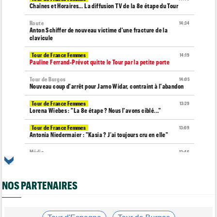
Chaînes et Horaires… La diffusion TV de la 8e étape du Tour
Route
14:34
Anton Schiffer de nouveau victime d'une fracture de la
clavicule
Tour de France Femmes
14:19
Pauline Ferrand-Prévot quitte le Tour par la petite porte
Tour de Burgos
14:05
Nouveau coup d'arrêt pour Jarno Widar, contraint à l'abandon
Tour de France Femmes
13:29
Lorena Wiebes : "La 8e étape ? Nous l'avons ciblé..."
Tour de France Femmes
13:09
Antonia Niedermaier : "Kasia ? J’ai toujours cru en elle"
Média
12:46
Cyclism’Actu recrute des rédacteurs… voici comment
candidater !
NOS PARTENAIRES
Tour de Burgos
12:24
Matthew Brennan : "J'avais l'impression de cuire de l'intérieur"
Tour de France Femmes
12:05
La 8e étape à Nice… la plus longue du Tour Femmes !