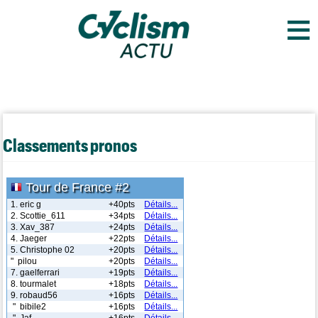
≡
Classements pronos
Tour de France #2
1. eric g
+40pts
Détails...
2. Scottie_611
+34pts
Détails...
3. Xav_387
+24pts
Détails...
4. Jaeger
+22pts
Détails...
5. Christophe 02
+20pts
Détails...
" pilou
+20pts
Détails...
7. gaelferrari
+19pts
Détails...
8. tourmalet
+18pts
Détails...
9. robaud56
+16pts
Détails...
" bibile2
+16pts
Détails...
" Jaf
+16pts
Détails...