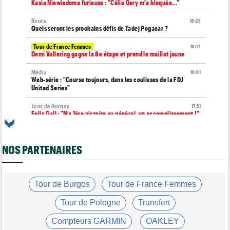
Kasia Niewiadoma furieuse : "Célia Gery m'a bloquée..."
Route
18:28
Quels seront les prochains défis de Tadej Pogacar ?
Tour de France Femmes
18:14
Demi Vollering gagne la 8e étape et prend le maillot jaune
Média
18:01
Web-série : "Course toujours, dans les coulisses de la FDJ
United Series"
Tour de Burgos
17:51
Felix Gall : "Ma 1ère victoire au général, un accomplissement !"
Route
17:37
Robert Gesink : "Le cyclisme moderne est beaucoup plus
NOS PARTENAIRES
propre..."
Tour de Pologne
17:16
Joao Almeida a dû abandonner après une chute
Tour de Burgos
Tour de France Femmes
Tour de Burgos
16:57
Nouveau coup d'arrêt pour Jarno Widar, contraint à l'abandon
Tour de Pologne
Transfert
Tour de Pologne
16:38
Compteurs GARMIN
OAKLEY
Louis Barré remporte la 6e étape et prend la 2e place du