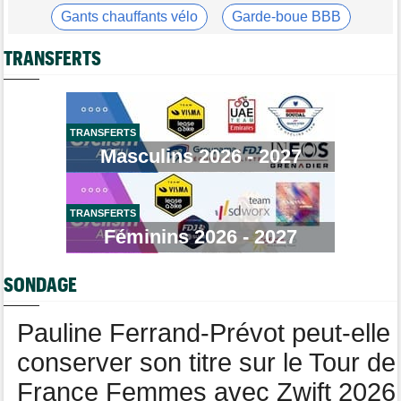
général
Gants chauffants vélo
Garde-boue BBB
Média
16:36
Casque ABUS
Jeu de Vélo
Les vidéos cyclisme sont sur Dailymotion : Cyclism'Actu TV
TRANSFERTS
Brassard Fréquence Cardiaque
Tour de Burgos
16:33
Giulio Pellizzari la 5e et dernière étape, Gall le général final !
Tour de France Femmes
15:53
TRANSFERTS
Reusser : "On s'est trop regardées... c'était stupide"
Masculins 2026 - 2027
Tour de France Femmes
15:35
Lilan Calmejane: "Ferrand-Prévot nous raconte des salades…"
TRANSFERTS
Route
15:22
Un coureur de 16 ans touché à la moelle épinière suite à un
Féminins 2026 - 2027
accident
Tour de France Femmes
14:59
SONDAGE
La peloton du Tour Femmes... 21 abandons
Pauline Ferrand-Prévot peut-elle
conserver son titre sur le Tour de
France Femmes avec Zwift 2026