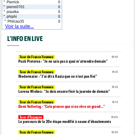
" Pierrick
0
" pierre0701
0
" piaulka
0
" phiphi
0
" Philcau35
0
Voir la suite...
L'INFO EN LIVE
Tour de France Femmes
20:10
Puck Pieterse : "Je ne sais pas à quoi m'attendre demain"
Tour de France Femmes
19:51
Niedermaier : "J’ai dit à Kasia que ce n’est pas fini"
Tour de France Femmes
19:32
Lorena Wiebes : "Je dois encore finir la journée de demain"
Tour de France Femmes
19:13
Demi Vollering : "Cela prouve que si on rêve en grand..."
Tour d'Espagne
19:04
Le parcours de la 20e étape modifié à cause d'éboulements
Tour de France Femmes
18:50