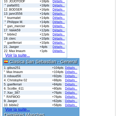
10. JOJOTOOF
+18pts
Détails...
" palta001
+18pts
Détails...
12. BODSER
+16pts
Détails...
13. jann3556
+14pts
Détails...
" tourmalet
+14pts
Détails...
" Philippe M.
+14pts
Détails...
" gan_mercier
+14pts
Détails...
17. Valek59
+12pts
Détails...
" bibile2
+12pts
Détails...
19. clerc
+10pts
Détails...
" gaelferrari
+10pts
Détails...
21. Jaeger
+4pts
Détails...
22. Max Imaum
+1pts
Détails...
Voir la suite...
Clasica San Sebastian - General
1. gibus251
+104pts
Détails...
" Max Imaum
+104pts
Détails...
3. robaud56
+92pts
Détails...
4. Christophe 02
+88pts
Détails...
5. gaelferrari
+84pts
Détails...
6. Scottie_611
+80pts
Détails...
7. Xav_387
+76pts
Détails...
" RAFMOO
+76pts
Détails...
9. Jaeger
+62pts
Détails...
10. bibile2
+58pts
Détails...
Voir la suite...
Dernières Manches