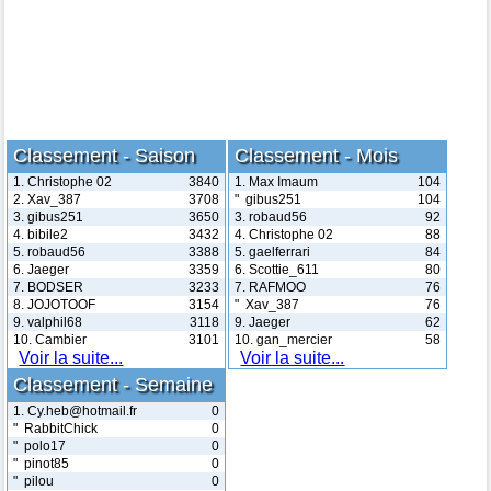
Classement - Saison
Classement - Mois
1. Christophe 02
3840
1. Max Imaum
104
2. Xav_387
3708
" gibus251
104
3. gibus251
3650
3. robaud56
92
4. bibile2
3432
4. Christophe 02
88
5. robaud56
3388
5. gaelferrari
84
6. Jaeger
3359
6. Scottie_611
80
7. BODSER
3233
7. RAFMOO
76
8. JOJOTOOF
3154
" Xav_387
76
9. valphil68
3118
9. Jaeger
62
10. Cambier
3101
10. gan_mercier
58
Voir la suite...
Voir la suite...
Classement - Semaine
1. Cy.heb@hotmail.fr
0
" RabbitChick
0
" polo17
0
" pinot85
0
" pilou
0