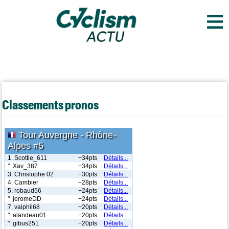
≡
Classements pronos
Tour Auvergne - Rhône-
Alpes #5
1. Scottie_611
+34pts
Détails...
" Xav_387
+34pts
Détails...
3. Christophe 02
+30pts
Détails...
4. Cambier
+28pts
Détails...
5. robaud56
+24pts
Détails...
" jeromeDD
+24pts
Détails...
7. valphil68
+20pts
Détails...
" alandeau01
+20pts
Détails...
" gibus251
+20pts
Détails...