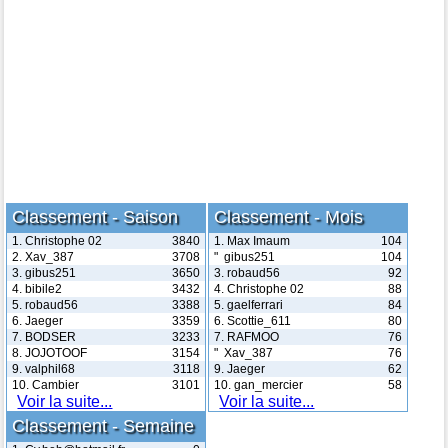
Classement - Saison
Classement - Mois
1. Christophe 02
3840
1. Max Imaum
104
2. Xav_387
3708
" gibus251
104
3. gibus251
3650
3. robaud56
92
4. bibile2
3432
4. Christophe 02
88
5. robaud56
3388
5. gaelferrari
84
6. Jaeger
3359
6. Scottie_611
80
7. BODSER
3233
7. RAFMOO
76
8. JOJOTOOF
3154
" Xav_387
76
9. valphil68
3118
9. Jaeger
62
10. Cambier
3101
10. gan_mercier
58
Voir la suite...
Voir la suite...
Classement - Semaine