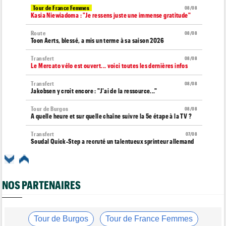
Tour de France Femmes
08/08
Kasia Niewiadoma : "Je ressens juste une immense gratitude"
Route
08/08
Toon Aerts, blessé, a mis un terme à sa saison 2026
Transfert
08/08
Le Mercato vélo est ouvert... voici toutes les dernières infos
Transfert
08/08
Jakobsen y croit encore : "J'ai de la ressource..."
Tour de Burgos
08/08
A quelle heure et sur quelle chaîne suivre la 5e étape à la TV ?
Transfert
07/08
Soudal Quick-Step a recruté un talentueux sprinteur allemand
Route
07/08
Isaac Del Toro a prolongé avec UAE Team Emirates-XRG pour 5
ans !
NOS PARTENAIRES
Tour de Burgos
07/08
Matthew Brennan a remporté la 4e étape devant Pithie
Tour de Burgos
Tour de France Femmes
Tour de France Femmes
07/08
Kasia Niewiadoma fait coup double sur la 7e étape