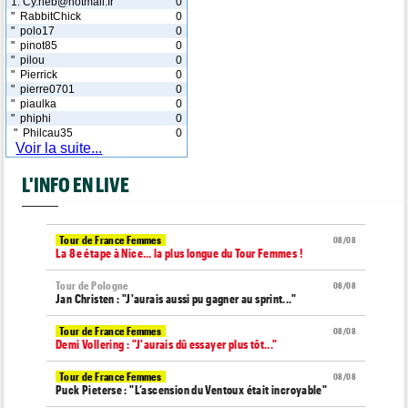
1. Cy.heb@hotmail.fr
0
" RabbitChick
0
" polo17
0
" pinot85
0
" pilou
0
" Pierrick
0
" pierre0701
0
" piaulka
0
" phiphi
0
" Philcau35
0
Voir la suite...
L'INFO EN LIVE
Tour de France Femmes
08/08
La 8e étape à Nice… la plus longue du Tour Femmes !
Tour de Pologne
08/08
Jan Christen : "J'aurais aussi pu gagner au sprint..."
Tour de France Femmes
08/08
Demi Vollering : "J'aurais dû essayer plus tôt..."
Tour de France Femmes
08/08
Puck Pieterse : "L’ascension du Ventoux était incroyable"