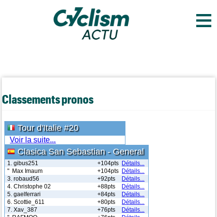
≡
Classements pronos
Tour d'Italie #20
Voir la suite...
Clasica San Sebastian - General
1. gibus251
+104pts
Détails...
" Max Imaum
+104pts
Détails...
3. robaud56
+92pts
Détails...
4. Christophe 02
+88pts
Détails...
5. gaelferrari
+84pts
Détails...
6. Scottie_611
+80pts
Détails...
7. Xav_387
+76pts
Détails...